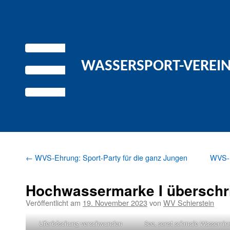
WASSERSPORT-VEREIN 
←
WVS-Ehrung: Sport-Party für die ganz Jungen
WVS-P
Hochwassermarke I überschri
Veröffentlicht am
19. November 2023
von
WV Schierstein
Ufer­böschung verschwunden
See, son­st schmale Wasserrin