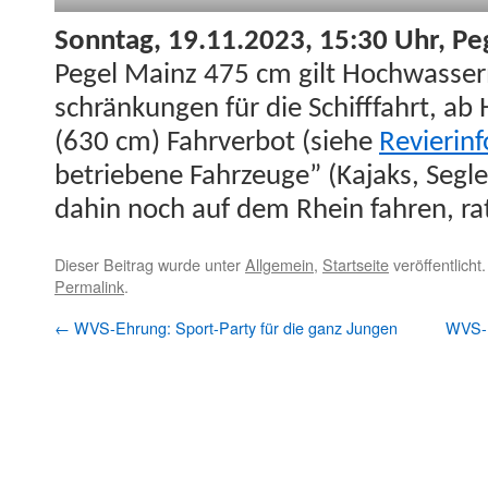
Son­ntag, 19.11.2023, 15:30 Uhr, P
Pegel Mainz 475 cm gilt Hochwasser­
schränkun­gen für die Schiff­fahrt, a
(630 cm) Fahrver­bot (siehe
Revier­in­f
betriebene Fahrzeuge” (Kajaks, Segler
dahin noch auf dem Rhein fahren, rat
Dieser Beitrag wurde unter
Allgemein
,
Startseite
veröffentlicht
Permalink
.
←
WVS-Ehrung: Sport-Party für die ganz Jungen
WVS-P