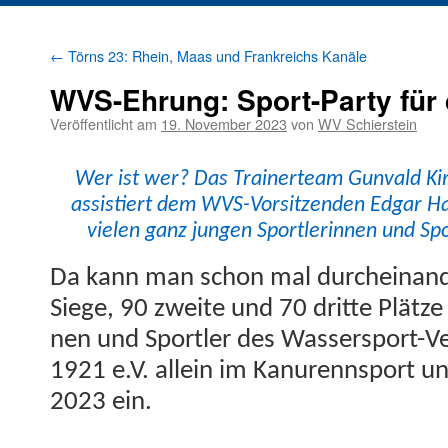
←
Törns 23: Rhein, Maas und Frankreichs Kanäle
WVS-Ehrung: Sport-Party für
Veröffentlicht am
19. November 2023
von
WV Schierstein
Wer ist wer? Das Train­erteam Gun­vald Kir
assistiert dem WVS-Vor­sitzen­den Edgar Ha
vie­len ganz jun­gen Sport­lerin­nen und S
Da kann man schon mal durcheinan­
Siege, 90 zweite und 70 dritte Plätze 
nen und Sportler des Wasser­sport-Ver
1921 e.V. allein im Kanurennsport u
2023 ein.