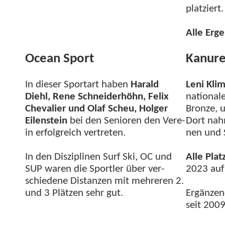
platziert.
Alle Erge
Ocean Sport
Kanure
In dieser Sportart haben
Har­ald
Leni Kli­
Diehl, Rene Schnei­der­höhn, Felix
na­tional
Cheva­lier und Olaf Scheu, Hol­ger
Bronze, 
Eilen­stein
bei den Senioren den Vere­
Dort nah­
in erfol­gre­ich vertreten.
nen und S
In den Diszi­plinen Surf Ski, OC und
Alle Plat
SUP waren die Sportler über ver­
2023 auf
schiedene Dis­tanzen mit mehreren 2.
und 3 Plätzen sehr gut.
Ergänzen
seit 200