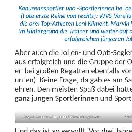
Kanurennsportler und ‑Sport­lerin­nen bei 
(Foto erste Rei­he von rechts): WVS-Vor­sit
die drei Top-Ath­leten Leni Kli­ment, Mar­vi
Im Hin­ter­grund die Train­er und weit­er auf 
erfol­gre­ichen jün­geren 
Aber auch die Jollen- und Opti-Segl
aus erfol­gre­ich und die Gruppe der 
en bei großen Regat­ten eben­falls vor
unten). Keine Frage, da gab es am Sam
ehren. Den meis­ten Spaß dabei hat­t
ganz jun­gen Sport­lerin­nen und Sport
Jüng­ste Kanuten: Augen und Medaillen glänzen
Opti
Und das ist so gewollt. Vor drei Jahr