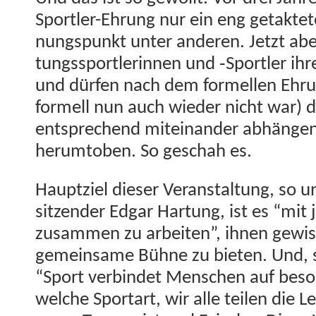
Sportler-Ehrung nur ein eng getak­tete
nungspunkt unter anderen. Jet­zt abe
tungss­port­lerin­nen und ‑Sportler ihr
und dür­fen nach dem formellen Ehru
formell nun auch wieder nicht war) de
entsprechend miteinan­der abhän­gen 
herum­to­ben. So geschah es.
Hauptziel dieser Ver­anstal­tung, so u
sitzen­der Edgar Har­tung, ist es “mit
zusam­men zu arbeit­en”, ihnen gewis
gemein­same Bühne zu bieten. Und, so
“Sport verbindet Men­schen auf beso
welche Sportart, wir alle teilen die Le