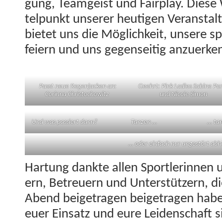
gung, Teamgeist und Fair­play. Diese
telpunkt unser­er heuti­gen Ver­anstal­
bietet uns die Möglichkeit, unsere sp
feiern und uns gegen­seit­ig anzuerke
Passt neue Regen­jack­en an:
Geehrt: Pink Ladies Sabine Por­
Corin­na Christochowitz
und Nicole Simon
Und was passiert dann?
Tanzen …
… ta
… oder ein­fach nur ungestört ab
Har­tung dank­te allen Sport­lerin­nen 
ern, Betreuern und Unter­stützern, d
Abend beige­tra­gen beige­tra­gen hab
euer Ein­satz und eure Lei­den­schaft