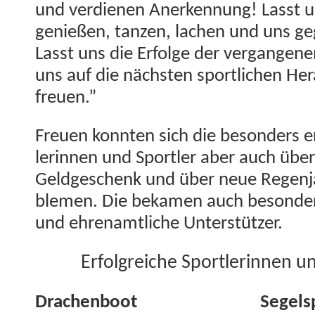
und ver­di­enen Anerken­nung! Lasst
genießen, tanzen, lachen und uns geg
Lasst uns die Erfolge der ver­gan­gene
uns auf die näch­sten sportlichen Her
freuen.”
Freuen kon­nten sich die beson­ders er
lerin­nen und Sportler aber auch über
Geldgeschenk und über neue Regen­jac
ble­men. Die beka­men auch beson­de
und ehre­namtliche Unterstützer.
Erfol­gre­iche Sport­lerin­nen 
Drachen­boot
Segel­s