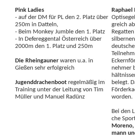
Pink Ladies
Raphael P
- auf der DM für PL den 2. Platz über
Optisegel
250m in Dat­teln,
gre­ich a
- Beim Mon­key Jum­ble den 1. Platz
Regat­te
- In Def­er­eggen­tal Öster­re­ich über
sil­ber­n
2000m den 1. Platz und 250m
deutschen
Teil­nehm
Die Rhein­gauner
waren u.a. in
Eck­ern­fö
Gießen sehr erfolgreich
nehmer b
hält­nis­s
Jugend­drachen­boot
regelmäßig im
belegt. D
Train­ing unter der Leitung von Tim
Förderka
Müller und Manuel Radünz
worden.
Bei den L
che Spor
Moreno, F
mann und