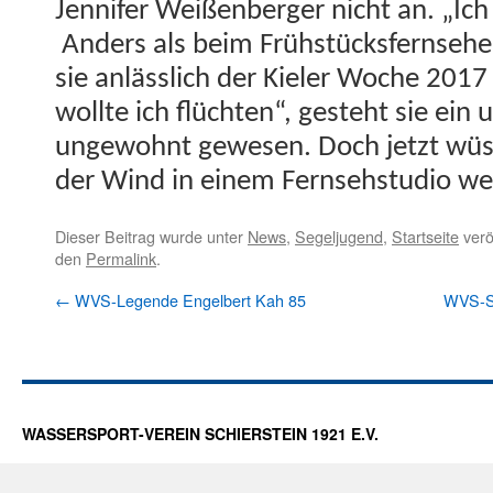
Jen­nifer Weißen­berg­er nicht an. „Ic
Anders als beim Früh­stücks­fernse­h
sie anlässlich der Kiel­er Woche 2017 
wollte ich flücht­en“, geste­ht sie ein 
unge­wohnt gewe­sen. Doch jet­zt wüs
der Wind in einem Fernsehstu­dio w
Dieser Beitrag wurde unter
News
,
Segeljugend
,
Startseite
verö
den
Permalink
.
←
WVS-Legende Engelbert Kah 85
WVS-Se
WASSERSPORT-VEREIN SCHIERSTEIN 1921 E.V.