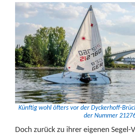
Kün­ftig wohl öfters vor der Dyck­er­hoff-Brü
der Num­mer 2127
Doch zurück zu ihrer eige­nen Segel-V