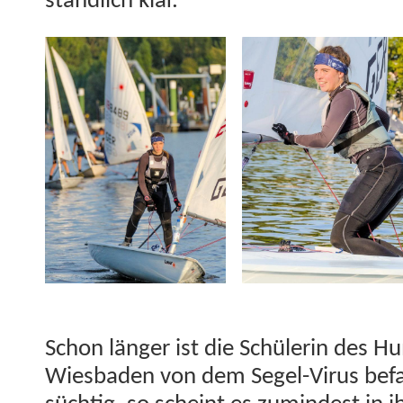
ständlich klar.
Zum Segeln braucht man Kon­di­tion, Koor­di­na­tion und Konzen­tra­tion —
Schon länger ist die Schü­lerin des H
Wies­baden von dem Segel-Virus befa