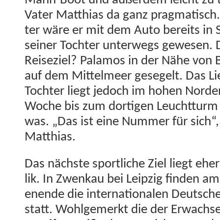
Mann-Boot und außer­dem leicht zu t
Vater Matthias da ganz prag­ma­tisch
ter wäre er mit dem Auto bere­its in 
sein­er Tochter unter­wegs gewe­sen.
Reiseziel? Palam­os in der Nähe von 
auf dem Mit­telmeer gesegelt. Das Lieb
Tochter liegt jedoch im hohen Nor­den
Woche bis zum dor­ti­gen Leucht­turm
was. „Das ist eine Num­mer für sich“,
Matthias.
Das näch­ste sportliche Ziel liegt eh
lik. In Zwenkau bei Leipzig find­en a
enende die inter­na­tionalen Deutsche
statt. Wohlge­merkt die der Erwach­se