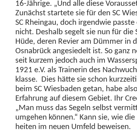
16-Jährige. „Und alle diese Voraus­set
Zunächst startete sie für den SC Wie
SC Rhein­gau, doch irgend­wie passte e
nicht. Deshalb segelt sie nun für die 
Hüde, deren Revi­er am Düm­mer in 
Osnabrück ange­siedelt ist. So ganz n
seit kurzem jedoch auch im Wasser­spo
1921 e.V. als Trainer­in des Nach­wuch­
klasse. Dies hätte sie schon kurzzeit­
beim SC Wies­baden getan, habe als
Erfahrung auf diesem Gebi­et. Ihr Cre
„Man muss das Segeln selb­st ver­mit
umge­hen kön­nen.“ Kann sie, wie die e
heit­en im neuen Umfeld beweisen.