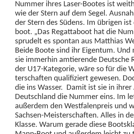
Num­mer ihres Laser-Bootes ist wei­t
wie der Stern auf dem Segel. Aus­nah
der Stern des Südens. Im übri­gen ist d
boot. „Das Regat­ta­boot hat die Nu
sprudelt es spon­tan aus Matthias Wei
Bei­de Boote sind ihr Eigen­tum. Und 
sie immer­hin amtierende Deutsche Ran
der U17-Kat­e­gorie, wäre so für die
ter­schaften qual­i­fiziert gewe­sen. Do
die ins Wass­er. Damit ist sie in ihrer 
Deutsch­land die Num­mer eins. Im le
außer­dem den West­falen­preis und 
Sach­sen-Meis­ter­schaften. Alles in de
Klasse. Warum ger­ade diese Boot­skla