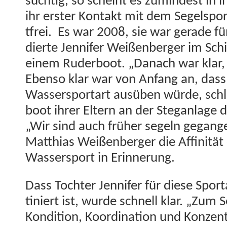
süchtig, so scheint es zumin­d­est in 
ihr erster Kon­takt mit dem Segel­sport
t­frei. Es war 2008, sie war ger­ade fün
dierte Jen­nifer Weißen­berg­er im Schi
einem Rud­er­boot. „Danach war klar, d
Eben­so klar war von Anfang an, das
Wasser­sportart ausüben würde, schli
boot ihrer Eltern an der Ste­gan­lage
„Wir sind auch früher segeln gegan­ge
Matthias Weißen­berg­er die Affinität 
Wasser­sport in Erinnerung.
Dass Tochter Jen­nifer für diese Spor
tiniert ist, wurde schnell klar. „Zum
Kon­di­tion, Koor­di­na­tion und Konzen­t