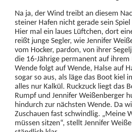
Na ja, der Wind treibt an diesem Nach
stein­er Hafen nicht ger­ade sein Spie
Hier mal ein laues Lüftchen, dort eine
reißt junge Segler, wie Jen­nifer Weiße
vom Hock­er, par­don, von ihrer Segelj
die 16-Jährige per­ma­nent auf ihrem 
Wende fol­gt auf Wende, Halse auf Hal
sog­ar so aus, als läge das Boot kiel 
alles nur Kalkül. Ruck­zuck liegt das
Rumpf und Jen­nifer Weißen­berg­er 
hin­durch zur näch­sten Wende. Da 
Zuschauen fast schwindlig. „Meine 
müssen sitzen“, stellt Jen­nifer Weiße