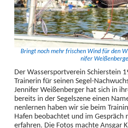
Bringt noch mehr frischen Wind für den W
nifer Weißenberg
Der Wasser­sportvere­in Schier­stein 
Trainer­in für seinen Segel-Nach­wuch
Jen­nifer Weißen­berg­er hat sich in ih
bere­its in der Segel­szene einen N
nen­ler­nen haben wir sie beim Train­in
Hafen beobachtet und im Gespräch mi
erfahren. Die Fotos machte Ans­gar Kr