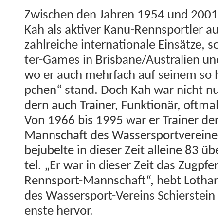
Zwis­chen den Jahren 1954 und 2001 
Kah als aktiv­er Kanu-Rennsportler a
zahlre­iche inter­na­tionale Ein­sätze
ter-Games in Brisbane/Australien un
wo er auch mehrfach auf seinem so h
pchen“ stand. Doch Kah war nicht nur
dern auch Train­er, Funk­tionär, oft­ma
Von 1966 bis 1995 war er Train­er de
Mannschaft des Wasser­sportvere­ines
bejubelte in dieser Zeit alleine 83 über
tel. „Er war in dieser Zeit das Zugpfe
Rennsport-Mannschaft“, hebt Lothar W
des Wasser­sport-Vere­ins Schier­stein 
en­ste hervor.