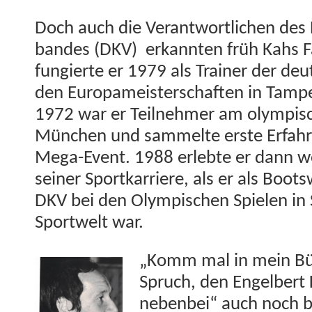
Doch auch die Ver­ant­wortlichen de
ban­des (DKV) erkan­nten früh Kahs F
fungierte er 1979 als Train­er der deu
den Europameis­ter­schaften in Tampe
1972 war er Teil­nehmer am olymp­is­
München und sam­melte erste Erfahr
Mega-Event. 1988 erlebte er dann w
sein­er Sportkar­riere, als er als Boot
DKV bei den Olymp­is­chen Spie­len in
Sportwelt war.
„Komm mal in mein Bür
Spruch, den Engel­bert
neben­bei“ auch noch be