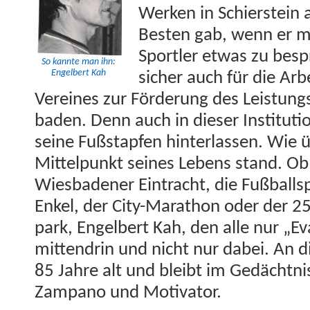
Werken in Schier­stein
Besten gab, wenn er mi
Sportler etwas zu bespr
So kan­nte man ihn:
Engel­bert Kah
sich­er auch für die Arb
Vere­ines zur Förderung des Leis­tung
baden. Denn auch in dieser Insti­tu­ti
seine Fußstapfen hin­ter­lassen. Wie 
Mit­telpunkt seines Lebens stand. Ob 
Wies­baden­er Ein­tra­cht, die Fußball­s
Enkel, der City-Marathon oder der 25
park, Engel­bert Kah, den alle nur „
mit­ten­drin und nicht nur dabei. An d
85 Jahre alt und bleibt im Gedächt­ni
Zam­pano und Motivator.