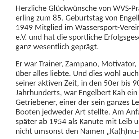
Her­zliche Glück­wün­sche von WVS-Pr
er­ling zum 85. Geburt­stag von Engel­
1949 Mit­glied im Wasser­sport-Vere­i
e.V. und hat die sportliche Erfol­gs­ge
ganz wesentlich geprägt.
Er war Train­er, Zam­pano, Moti­va­tor,
über alles liebte. Und dies wohl auch
sein­er aktiv­en Zeit, in den 50er bis 
Jahrhun­derts, war Engel­bert Kah ei
Getrieben­er, ein­er der sein ganzes 
Booten jed­wed­er Art stellte. Am Anfa
später ab 1954 als Kanute mit Leib 
nicht umson­st den Namen „Ka(h)nu-