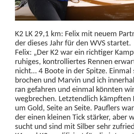
K2 LK 29,1 km: Felix mit neuem Part­n
der dieses Jahr für den WVS startet.
Felix: „Der K2 war ein richtiger Kampf.
ruhiges, kon­trol­liertes Ren­nen erwa
nicht… 4 Boote in der Spitze. Ein­mal
brochen und Mar­vin und ich inner­ha
ran gefahren und ein­mal kön­nten wir
weg­brechen. Let­z­tendlich kämpften P
um Gold, Seite an Seite. Pau­flers w
der einen kleinen Tick stärk­er, aber 
sucht und sind mit Sil­ber sehr zufrie