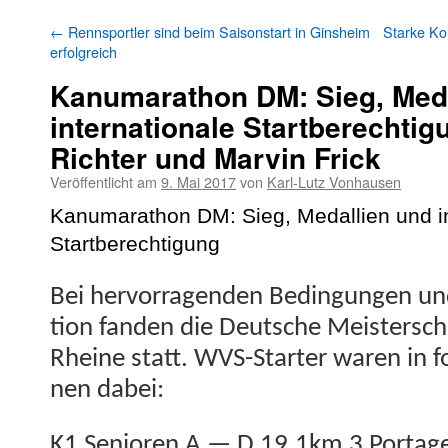
←
Rennsportler sind beim Saisonstart in Ginsheim
Starke Ko
erfolgreich
Kanumarathon DM: Sieg, Meda
internationale Startberechtigu
Richter und Marvin Frick
Veröffentlicht am
9. Mai 2017
von
Karl-Lutz Vonhausen
Kanu­marathon DM: Sieg, Medal­lien und int
Startberechtigung
Bei her­vor­ra­gen­den Bedin­gun­gen und
tion fan­den die Deutsche Meis­ter­sc
Rheine statt. WVS-Starter waren in fo
nen dabei:
K1 Senioren A — D 19,1km 3 Porta­g