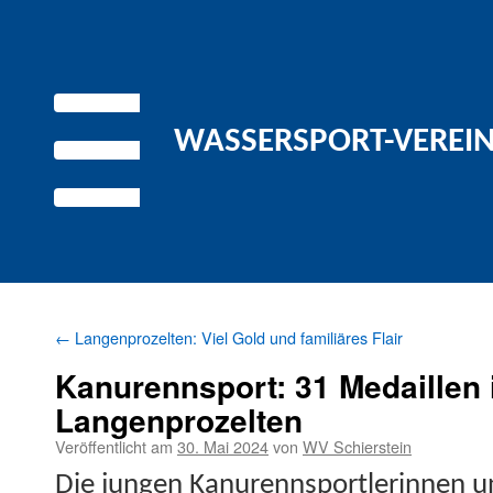
WASSERSPORT-VEREIN 
←
Langenprozelten: Viel Gold und familiäres Flair
Kanurennsport: 31 Medaillen 
Langenprozelten
Veröffentlicht am
30. Mai 2024
von
WV Schierstein
Die jun­gen Kanurennsport­lerin­nen 