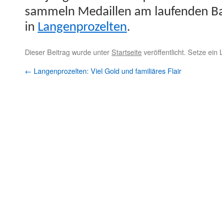
sam­meln Medaillen am laufend­en Ba
in
Lan­gen­prozel­ten
.
Dieser Beitrag wurde unter
Startseite
veröffentlicht. Setze ein
←
Langenprozelten: Viel Gold und familiäres Flair