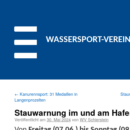
WASSERSPORT-VEREIN 
←
Kanurennsport: 31 Medaillen in
Stau
Langenprozelten
Stauwarnung im und am Hafe
Veröffentlicht am
30. Mai 2024
von
WV Schierstein
Von
Fre­itag (07.06.) bis Son­ntag (09