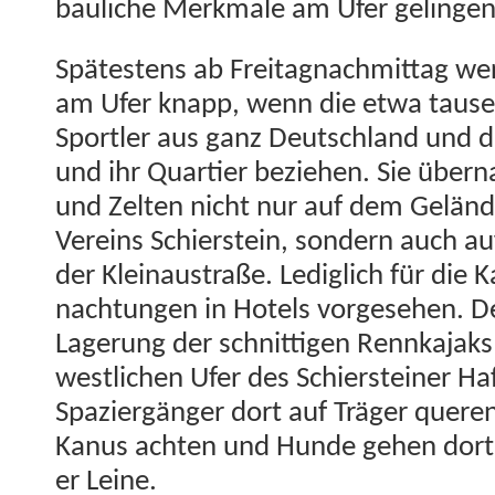
bauliche Merk­male am Ufer gelin­ge
Spätestens ab Fre­ita­gnach­mit­tag we
am Ufer knapp, wenn die etwa tausen
Sportler aus ganz Deutsch­land und 
und ihr Quarti­er beziehen. Sie über­
und Zel­ten nicht nur auf dem Geländ
Vere­ins Schier­stein, son­dern auch a
der Klein­aus­traße. Lediglich für die
nach­tun­gen in Hotels vorge­se­hen. De
Lagerung der schnit­ti­gen Rennka­jak
west­lichen Ufer des Schier­stein­er 
Spaziergänger dort auf Träger queren
Kanus acht­en und Hunde gehen dort 
er Leine.