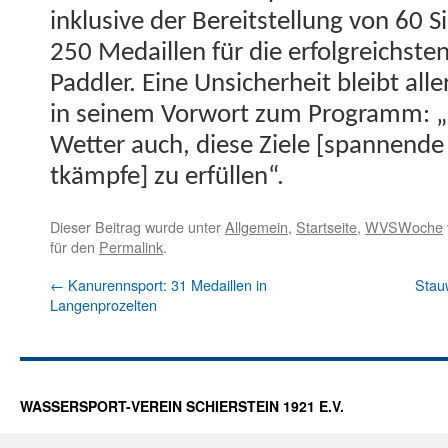
inklu­sive der Bere­it­stel­lung von 6
250 Medaillen für die erfol­gre­ich­ste
Pad­dler. Eine Unsicher­heit bleibt all
in seinem Vor­wort zum Pro­gramm: „Ho
Wet­ter auch, diese Ziele [span­nende
tkämpfe] zu erfüllen“.
Dieser Beitrag wurde unter
Allgemein
,
Startseite
,
WVSWoche
für den
Permalink
.
←
Kanurennsport: 31 Medaillen in
Stau
Langenprozelten
WASSERSPORT-VEREIN SCHIERSTEIN 1921 E.V.