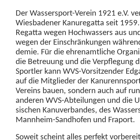
Der Wasser­sport-Vere­in 1921 e.V. ver
Wies­baden­er Kanure­gat­ta seit 1959.
Regat­ta wegen Hochwassers aus u
wegen der Ein­schränkun­gen während
demie. Für die ehre­namtliche Organ­i­
die Betreu­ung und die Verpfle­gung d
Sportler kann WVS-Vor­sitzen­der Edga
auf die Mit­glieder der Kanurennspor
Vere­ins bauen, son­dern auch auf ru
anderen WVS-Abteilun­gen und die Un
sis­chen Kanu­ver­ban­des, des Wasser­
Mannheim-Sand­hofen und Fraport.
Soweit scheint alles per­fekt vor­bere­i