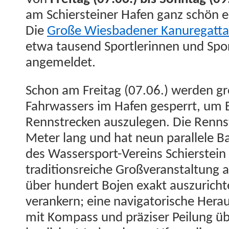
am Schier­stein­er Hafen ganz schön 
Die
Große Wies­baden­er Kanure­gat­ta
etwa tausend Sport­lerin­nen und Spor
angemeldet.
Schon am Fre­itag (07.06.) wer­den gr
Fahrwassers im Hafen ges­per­rt, um 
Rennstreck­en auszule­gen. Die Renns
Meter lang und hat neun par­al­lele Ba
des Wasser­sport-Vere­ins Schier­stein
tra­di­tion­sre­iche Großver­anstal­tung 
über hun­dert Bojen exakt auszuricht
ver­ankern; eine nav­i­ga­torische Her­
mit Kom­pass und präzis­er Peilung üb