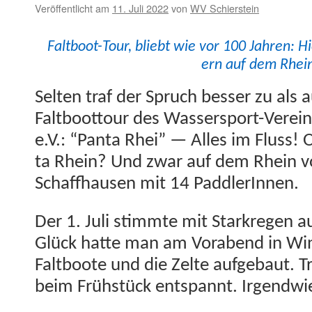
Veröffentlicht am
11. Juli 2022
von
WV Schierstein
Falt­boot-Tour, bliebt wie vor 100 Jahren:
ern auf dem Rhei
Sel­ten traf der Spruch bess­er zu als 
Falt­boot­tour des Wasser­sport-Vere­i
e.V.: “Pan­ta Rhei” — Alles im Fluss! 
ta Rhein? Und zwar auf dem Rhein v
Schaffhausen mit 14 PaddlerInnen.
Der 1. Juli stimmte mit Starkre­gen a
Glück hat­te man am Vor­abend in Win
Falt­boote und die Zelte aufge­baut. 
beim Früh­stück entspan­nt. Irgend­wie