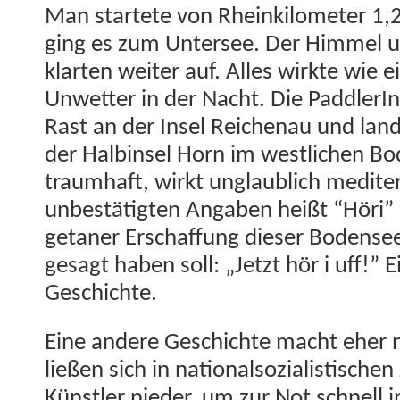
Man startete von Rheinkilo­me­ter 1,
ging es zum Unter­see. Der Him­mel 
klarten weit­er auf. Alles wirk­te wie 
Unwet­ter in der Nacht. Die Pad­dlerIn
Rast an der Insel Reichenau und lan­d
der Hal­binsel Horn im west­lichen Bo
traumhaft, wirkt unglaublich mediter
unbestätigten Angaben heißt “Höri” 
getan­er Erschaf­fung dieser Bodensee
gesagt haben soll: „Jet­zt hör i uff!” E
Geschichte.
Eine andere Geschichte macht eher na
ließen sich in nation­al­sozial­is­tis­ch
Kün­stler nieder, um zur Not schnell i