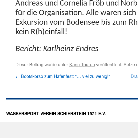
Andreas und Cor­nelia Fröb und Nor­be
für die Organ­i­sa­tion. Alle waren sich
Exkur­sion vom Bodensee bis zum Rhe­i
kein R(h)einfall!
Bericht: Karl­heinz Endres
Dieser Beitrag wurde unter
Kanu-Touren
veröffentlicht. Setze
←
Bootskorso zum Hafenfest: “… viel zu wenig!”
Dra
WASSERSPORT-VEREIN SCHIERSTEIN 1921 E.V.