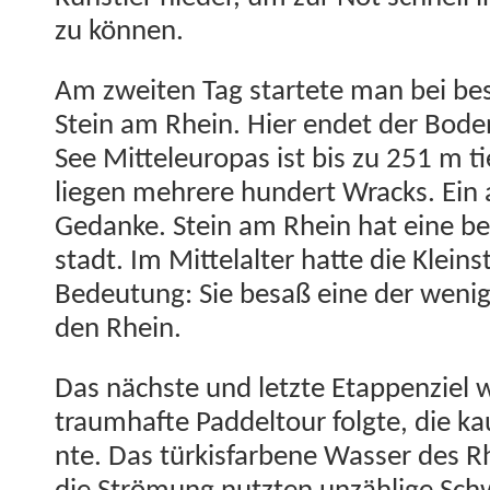
zu können.
Am zweit­en Tag startete man bei be
Stein am Rhein. Hier endet der Bode
See Mit­teleu­ropas ist bis zu 251 m 
liegen mehrere hun­dert Wracks. Ein ab
Gedanke. Stein am Rhein hat eine be
stadt. Im Mit­te­lal­ter hat­te die Kle­i
Bedeu­tung: Sie besaß eine der weni­
den Rhein.
Das näch­ste und let­zte Etap­pen­ziel
traumhafte Pad­del­tour fol­gte, die k
nte. Das türk­is­far­bene Wass­er des 