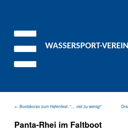
WASSERSPORT-VEREIN 
←
Bootskorso zum Hafenfest: “… viel zu wenig!”
Dra
Panta-Rhei im Faltboot