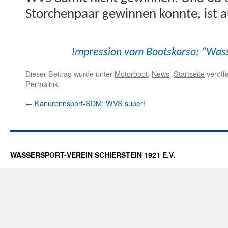
Storchen­paar gewin­nen kon­nte, ist a
Impres­sion vom Boot­sko­r­so: “Wass
Dieser Beitrag wurde unter
Motorboot
,
News
,
Startseite
veröffe
Permalink
.
←
Kanurennsport-SDM: WVS super!
WASSERSPORT-VEREIN SCHIERSTEIN 1921 E.V.