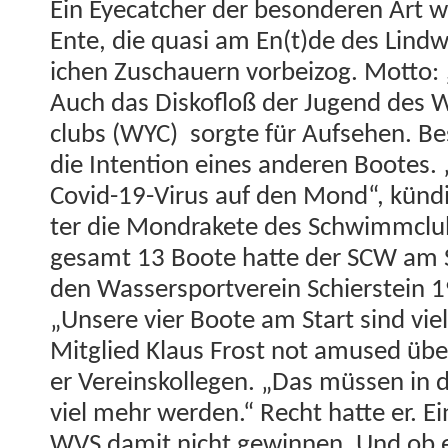
Ein Eye­catch­er der beson­deren Art 
Ente, die qua­si am En(t)de des Lind
ichen Zuschauern vor­beizog. Mot­to: 
Auch das Diskofloß der Jugend des Wi
clubs (WYC) sorgte für Auf­se­hen. Be
die Inten­tion eines anderen Bootes.
Covid-19-Virus auf den Mond“, künd
ter die Mon­drakete des Schwimm­clu
ge­samt 13 Boote hat­te der SCW am S
den Wasser­sportvere­in Schier­stein 
„Unsere vier Boote am Start sind vie
Mit­glied Klaus Frost not amused über
er Vere­in­skol­le­gen. „Das müssen in
viel mehr wer­den.“ Recht hat­te er. E
WVS damit nicht gewin­nen. Und ob e