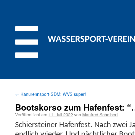
WASSERSPORT-VEREIN 
←
Kanurennsport-SDM: WVS super!
Bootskorso zum Hafenfest: “…
Veröffentlicht am
11. Juli 2022
von
Manfred Schelbert
Schier­stein­er Hafen­fest. Nach zwei 
endlich wieder. Und nächtlich­er Boot