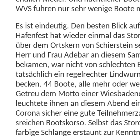
WVS fuhren nur sehr wenige Boote m
Es ist ein­deutig. Den besten Blick auf
Hafen­fest hat wieder ein­mal das Sto
über dem Ortskern von Schier­stein s
Herr und Frau Ade­bar an diesem Sa
beka­men, war nicht von schlecht­en 
tat­säch­lich ein regel­rechter Lind­w
beck­en. 44 Boote, alle mehr oder wen
Getreu dem Mot­to ein­er Wies­baden­
leuchtete ihnen an diesem Abend ein 
Coro­na sich­er eine gute Teil­nehmerza
sre­ichen Boot­sko­r­so. Selb­st das St
far­bige Schlange erstaunt zur Kenntn