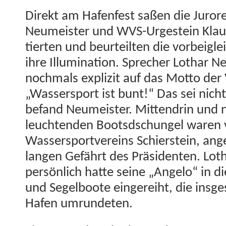
Direkt am Hafen­fest saßen die Juror
Neumeis­ter und WVS-Urgestein Klau
tierten und beurteil­ten die vor­bei­gle
ihre Illu­mi­na­tion. Sprech­er Lothar 
nochmals expliz­it auf das Mot­to der 
„Wasser­sport ist bunt!“ Das sei nicht g
befand Neumeis­ter. Mit­ten­drin und 
leuch­t­en­den Boots­d­schun­gel waren 
Wasser­sportvere­ins Schier­stein, an
lan­gen Gefährt des Präsi­den­ten. Loth
per­sön­lich hat­te seine „Ange­lo“ in 
und Segel­boote ein­gerei­ht, die ins­
Hafen umrundeten.