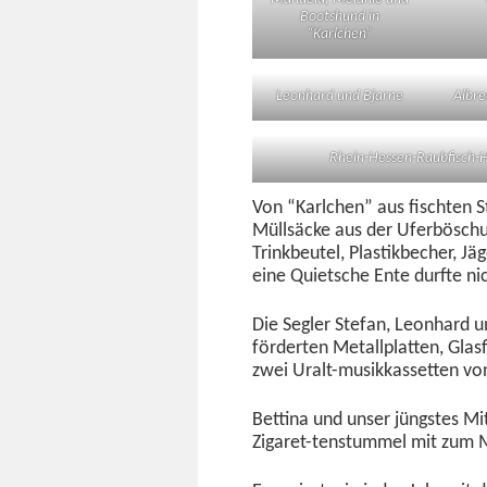
Boot­shund in
“Karlchen”
Leon­hard und Bjarne
Albre
Rhein-Hes­sen-Raub­fisch-
Von “Karlchen” aus fis­cht­en
Müll­säcke aus der Ufer­bösc
Trinkbeu­tel, Plas­tik­bech­er, 
eine Qui­etsche Ente durfte ni
Die Segler Ste­fan, Leon­hard u
förderten Met­allplat­ten, Gla
zwei Uralt-musikkas­set­ten v
Bet­ti­na und unser jüng­stes 
Zigaret-ten­s­tum­mel mit zum 