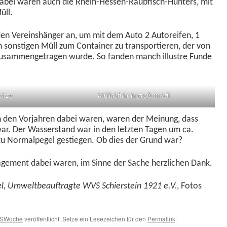
dabei waren auch die Rhein-Hes­sen-Raub­fisch-Hunters, mit
üll.
den Vere­in­shänger an, um mit dem Auto 2 Autor­eifen, 1
on­sti­gen Müll zum Con­tain­er zu trans­portieren, der von
n zusam­menge­tra­gen wurde. So fan­den manch illus­tre Funde
pitze
Mül­lab­fuhr in großem Stil
 den Vor­jahren dabei waren, waren der Mei­n­ung, dass
r. Der Wasser­stand war in den let­zten Tagen um ca.
zu Nor­malpegel gestiegen. Ob dies der Grund war?
age­ment dabei waren, im Sinne der Sache her­zlichen Dank.
l, Umwelt­beauf­tragte WVS Schier­stein 1921 e.V.
, Fotos
SWoche
veröffentlicht. Setze ein Lesezeichen für den
Permalink
.