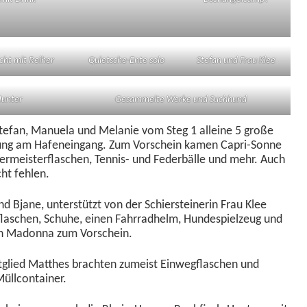
cht mit Reiher
Qui­etsche-Ente solo
Ste­fan und Frau Klee
Hunter
Gesam­melte Werke und Suchhund
 Ste­fan, Manuela und Melanie vom Steg 1 alleine 5 große
hung am Hafenein­gang. Zum Vorschein kamen Capri-Sonne
Jäger­meis­ter­flaschen, Ten­nis- und Feder­bälle und mehr. Auch
cht fehlen.
nd Bjane, unter­stützt von der Schier­steiner­in Frau Klee
s­flaschen, Schuhe, einen Fahrrad­helm, Hun­de­spielzeug und
on Madon­na zum Vorschein.
Mit­glied Matthes bracht­en zumeist Ein­wegflaschen und
Müllcontainer.