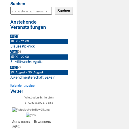
Suchen
Suchen
Anstehende
Veranstaltungen
Aug.
8
18:00
-
21:00
Blaues Picknick
Aug.
26
18:00
-
22:00
5. Mittwochsregatta
Aug.
29
29. August
-
30. August
Jugendmeisterschaft Segeln
Kalender anzeigen
Wetter
Wiesbaden-Schierstein
6. August 2026, 18:56
Aufgelockerte Bewölkung
25°C