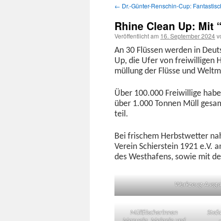
←
Dr.-Günter-Renschin-Cup: Fantastis
Inhalt
Rhine Clean Up: Mit 
springen
Veröffentlicht am
16. September 2024
v
An 30 Flüssen wer­den in Deutsch
Up, die Ufer von frei­willi­gen
mül­lung der Flüsse und Welt­m
Über 100.000 Frei­willige habe
über 1.000 Ton­nen Müll gesam­
teil.
Bei frischem Herb­st­wet­ter 
Vere­in Schier­stein 1921 e.V. 
des West­hafens, sowie mit d
Werkzeug-Aus­ga­
Müll­fi­is­cherin­nen
Ste­
Manuela, Melanie und