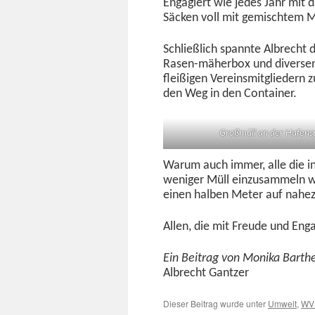
Engagiert wie jedes Jahr mit 
Säck­en voll mit gemis­chtem M
Schließlich span­nte Albrecht 
Rasen-mäher­box und diversen s
fleißi­gen Vere­ins­mit­glieder
den Weg in den Container.
Großmüll an der Hafens
Warum auch immer, alle die in
weniger Müll einzusam­meln wa
einen hal­ben Meter auf nahe
Allen, die mit Freude und Eng
Ein Beitrag von Moni­ka Barthe
Albrecht Gantzer
Dieser Beitrag wurde unter
Umwelt
,
WV