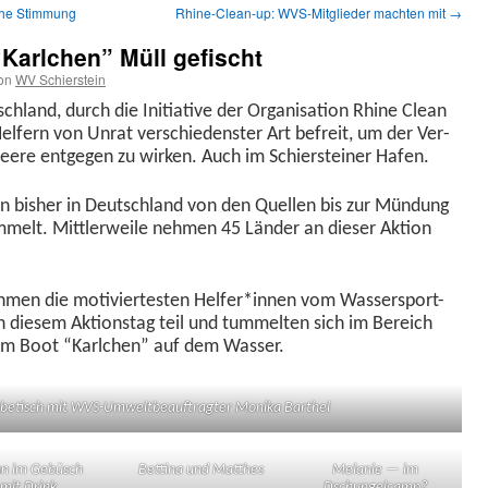
che Stimmung
Rhine-Clean-up: WVS-Mitglieder machten mit
→
“Karlchen” Müll gefischt
on
WV Schierstein
­land, durch die Ini­tia­tive der Organ­i­sa­tion Rhine Clean
 Helfern von Unrat ver­schieden­ster Art befre­it, um der Ver­
eere ent­ge­gen zu wirken. Auch im Schier­stein­er Hafen.
n bish­er in Deutsch­land von den Quellen bis zur Mün­dung
melt. Mit­tler­weile nehmen 45 Län­der an dieser Aktion
nah­men die motiviertesten Helfer*innen vom Wasser­sport-
an diesem Aktion­stag teil und tum­melten sich im Bere­ich
em Boot “Karlchen” auf dem Wasser.
betisch mit WVS-Umwelt­beauf­tragter Moni­ka Barthel
fan im Gebüsch
Bet­ti­na und Matthes
Melanie — im
‑mit Drink
Dschungelcamp?