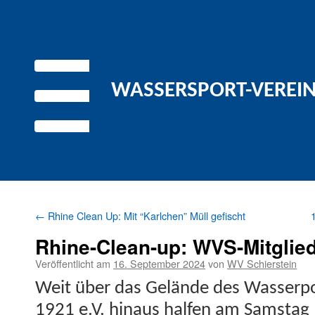
WASSERSPORT-VEREIN 
←
Rhine Clean Up: Mit “Karlchen” Müll gefischt
Rhine-Clean-up: WVS-Mitglie
Veröffentlicht am
16. September 2024
von
WV Schierstein
Weit über das Gelände des Wasser­port
1921 e.V. hin­aus halfen am Sam­stag