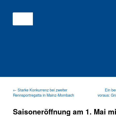
←
Starke Konkurrenz bei zweiter
Ein be
Rennsportregatta in Mainz-Mombach
voraus: G
Saisoneröffnung am 1. Mai m