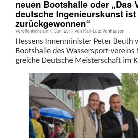
neuen Bootshalle oder „Das V
deutsche Ingenieurskunst ist
zurückgewonnen“
Veröffentlicht am
1. Juni 2017
von
Karl-Lutz Vonhausen
Hes­sens Innen­min­is­ter Peter Beuth
Boot­shalle des Wasser­sport-vere­ins S
gre­iche Deutsche Meis­ter­schaft i