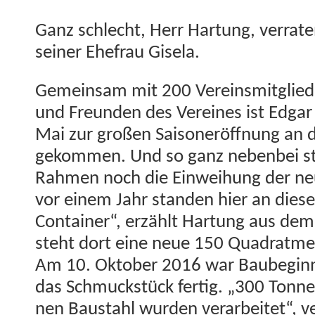
Ganz schlecht, Herr Har­tung, ver­rat­
sein­er Ehe­frau Gisela.
Gemein­sam mit 200 Vere­ins­mit­glied
und Fre­un­den des Vere­ines ist Edga
Mai zur großen Saison­eröff­nung an
gekom­men. Und so ganz neben­bei st
Rah­men noch die Ein­wei­hung der ne
vor einem Jahr standen hier an dieser
Con­tain­er“, erzählt Har­tung aus d
ste­ht dort eine neue 150 Quadrat­me
Am 10. Okto­ber 2016 war Baube­ginn
das Schmuck­stück fer­tig. „300 Ton­
nen Baus­tahl wur­den ver­ar­beit­et“, 