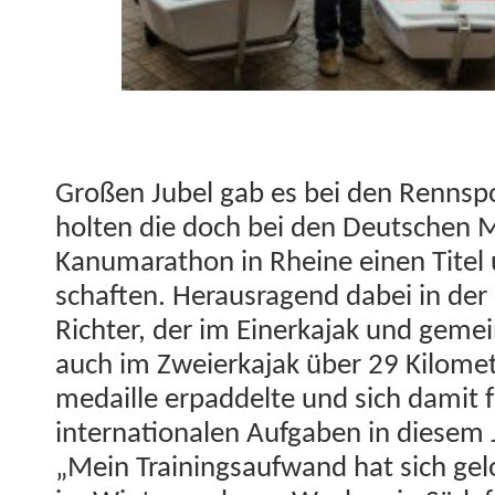
Großen Jubel gab es bei den Rennsp
holten die doch bei den Deutschen Me
Kanu­marathon in Rheine einen Titel u
schaften. Her­aus­ra­gend dabei in der 
Richter, der im Ein­erka­jak und gemei
auch im Zweierka­jak über 29 Kilo­me­ter
medaille erpad­delte und sich damit f
inter­na­tionalen Auf­gaben in diesem Ja
„Mein Train­ingsaufwand hat sich gel