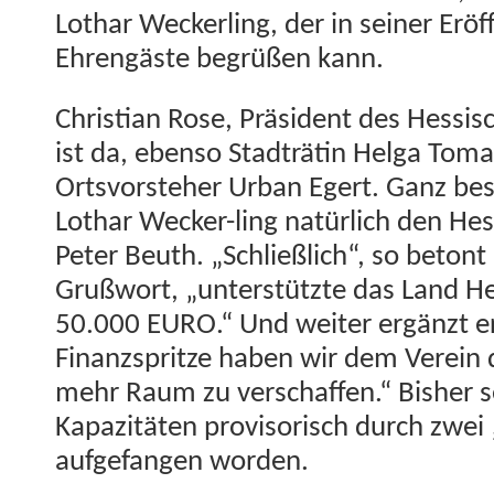
Lothar Weck­er­ling, der in sein­er Erö
Ehrengäste begrüßen kann.
Chris­t­ian Rose, Präsi­dent des Hes­sis
ist da, eben­so Stadträtin Hel­ga Tom
Ortsvorste­her Urban Egert. Ganz be
Lothar Weck­er-ling natür­lich den Hes­s
Peter Beuth. „Schließlich“, so beton
Gruß­wort, „unter­stützte das Land 
50.000 EURO.“ Und weit­er ergänzt er
Finanzspritze haben wir dem Vere­in 
mehr Raum zu ver­schaf­fen.“ Bish­er s
Kapaz­itäten pro­vi­sorisch durch zwei
aufge­fan­gen worden.