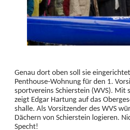
Genau dort oben soll sie ein­gerichte
Pent­house-Woh­nung für den 1. Vor­s
sportvere­ins Schier­stein (WVS). Mit
zeigt Edgar Har­tung auf das Oberge
shalle. Als Vor­sitzen­der des WVS w
Däch­ern von Schier­stein logieren. Ni
Specht!