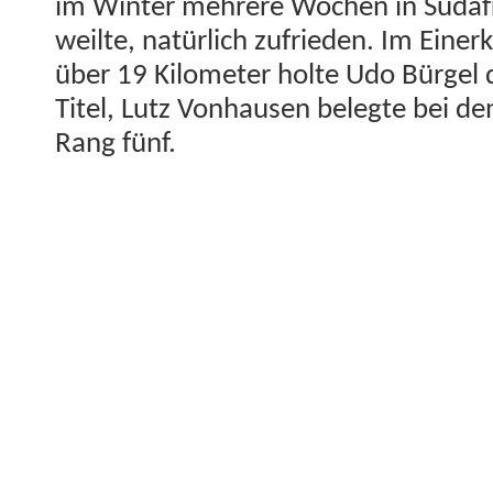
im Win­ter mehrere Wochen in Südafri
weilte, natür­lich zufrieden. Im Ein­er
über 19 Kilo­me­ter holte Udo Bürgel 
Titel, Lutz Von­hausen belegte bei de
Rang fünf.