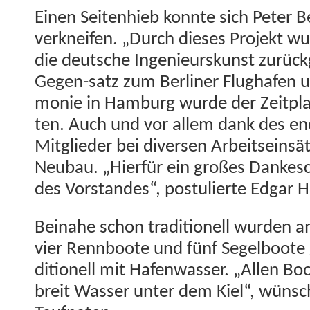
Einen Seit­en­hieb kon­nte sich Peter 
verkneifen. „Durch dieses Pro­jekt wu
die deutsche Inge­nieurskun­st zurück
Gegen-satz zum Berlin­er Flughafen un
monie in Ham­burg wurde der Zeit­plan
ten. Auch und vor allem dank des enor
Mit­glieder bei diversen Arbeit­sein­
Neubau. „Hier­für ein großes Dankes
des Vor­standes“, pos­tulierte Edgar 
Beina­he schon tra­di­tionell wur­den
vier Renn­boote und fünf Segel­boote g
di­tionell mit Hafen­wass­er. „Allen Bo
bre­it Wass­er unter dem Kiel“, wün­sc