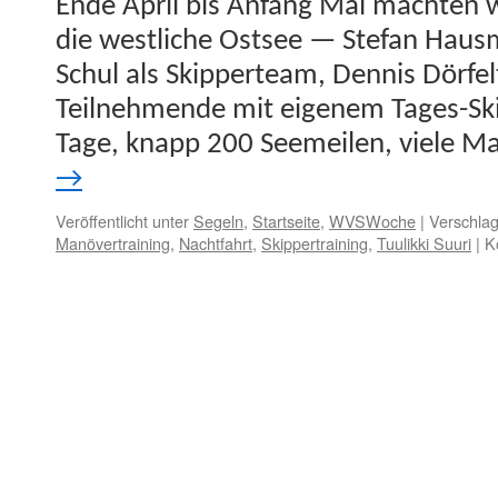
Ende April bis Anfang Mai macht­en wi
die west­liche Ost­see — Ste­fan Haus
Schul als Skip­perteam, Den­nis Dör­fel
Teil­nehmende mit eigen­em Tages-Ski
Tage, knapp 200 Seemeilen, viele 
→
Veröffentlicht unter
Segeln
,
Startseite
,
WVSWoche
|
Verschlag
Manövertraining
,
Nachtfahrt
,
Skippertraining
,
Tuulikki Suuri
|
K