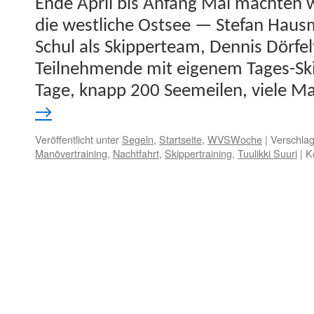
Ende April bis Anfang Mai macht­en wi
die west­liche Ost­see — Ste­fan Haus
Schul als Skip­perteam, Den­nis Dör­fel
Teil­nehmende mit eigen­em Tages-Ski
Tage, knapp 200 Seemeilen, viele 
→
Veröffentlicht unter
Segeln
,
Startseite
,
WVSWoche
|
Verschlag
Manövertraining
,
Nachtfahrt
,
Skippertraining
,
Tuulikki Suuri
|
K