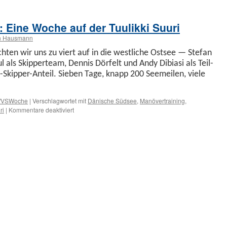
 Eine Woche auf der Tuulikki Suuri
n Hausmann
­en wir uns zu viert auf in die west­liche Ost­see — Ste­fan
als Skip­perteam, Den­nis Dör­felt und Andy Dib­i­asi als Teil­
kip­per-Anteil. Sieben Tage, knapp 200 Seemeilen, viele
VSWoche
|
Verschlagwortet mit
Dänische Südsee
,
Manövertraining
,
für
ri
|
Kommentare deaktiviert
Manöver-
Törn
Ostsee:
Eine
Woche
auf
der
Tuulikki
Suuri