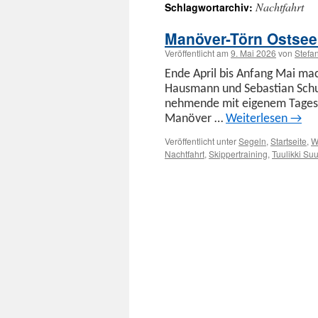
Nachtfahrt
Schlagwortarchiv:
Inhalt
springen
Manöver-Törn Ostsee:
Veröffentlicht am
9. Mai 2026
von
Stefa
Ende April bis Anfang Mai macht
Haus­mann und Sebas­t­ian Schul 
nehmende mit eigen­em Tages-S
Manöver …
Weit­er­lesen
→
Veröffentlicht unter
Segeln
,
Startseite
,
W
Nachtfahrt
,
Skippertraining
,
Tuulikki Suu