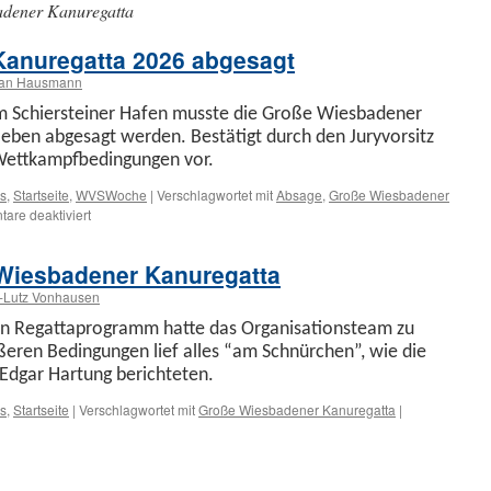
dener Kanuregatta
anuregatta 2026 abgesagt
fan Hausmann
on im Schier­stein­er Hafen musste die Große Wies­baden­er
oeben abge­sagt wer­den. Bestätigt durch den Juryvor­sitz
Wet­tkampf­be­din­gun­gen vor.
s
,
Startseite
,
WVSWoche
|
Verschlagwortet mit
Absage
,
Große Wiesbadener
für
are deaktiviert
Große
Wiesbadener
 Wiesbadener Kanuregatta
Kanuregatta
2026
l-Lutz Vonhausen
abgesagt
n Regat­tapro­gramm hat­te das Organ­i­sa­tion­steam zu
ßeren Bedin­gun­gen lief alles “am Schnürchen”, wie die
nd Edgar Har­tung berichteten.
s
,
Startseite
|
Verschlagwortet mit
Große Wiesbadener Kanuregatta
|