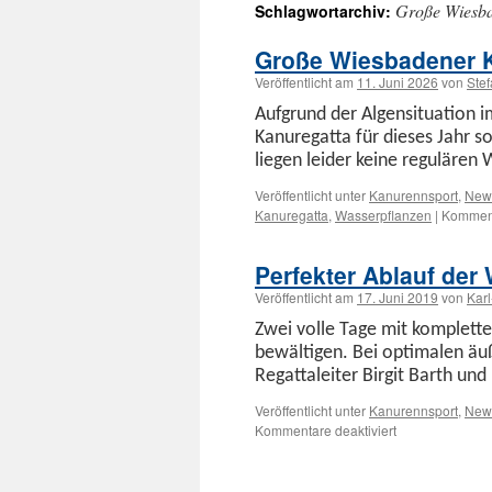
Große Wiesba
Schlagwortarchiv:
Inhalt
springen
Große Wiesbadener K
Veröffentlicht am
11. Juni 2026
von
Ste
Auf­grund der Algen­si­t­u­a­ti
Kanure­gat­ta für dieses Jahr s
liegen lei­der keine reg­ulären 
Veröffentlicht unter
Kanurennsport
,
New
Kanuregatta
,
Wasserpflanzen
|
Komment
Perfekter Ablauf der
Veröffentlicht am
17. Juni 2019
von
Kar
Zwei volle Tage mit kom­plet­te
bewälti­gen. Bei opti­malen äu
Regat­taleit­er Bir­git Barth u
Veröffentlicht unter
Kanurennsport
,
New
für
Kommentare deaktiviert
Perfekter
Ablauf
der