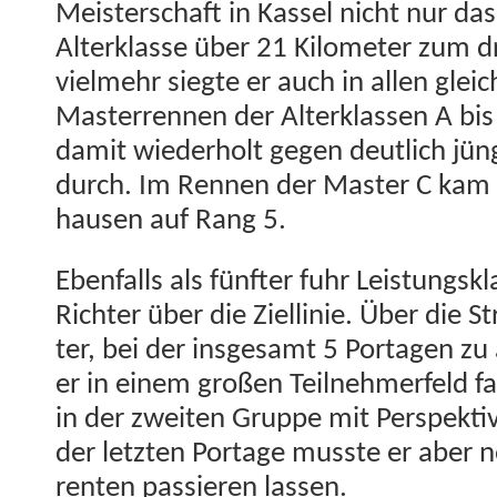
Meis­ter­schaft in Kas­sel nicht nur das
Alterk­lasse über 21 Kilo­me­ter zum d
vielmehr siegte er auch in allen gle­ich
Mas­ter­ren­nen der Alterk­lassen A bis
damit wieder­holt gegen deut­lich jün
durch. Im Ren­nen der Mas­ter C kam
hausen auf Rang 5.
Eben­falls als fün­fter fuhr Leis­tungskl
Richter über die Ziellinie. Über die S
ter, bei der ins­ge­samt 5 Porta­gen z
er in einem großen Teil­nehmer­feld f
in der zweit­en Gruppe mit Per­spek­t
der let­zten Portage musste er aber 
renten passieren lassen.