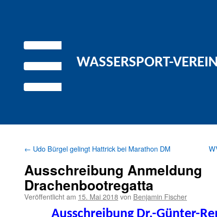
WASSERSPORT-VEREIN 
←
Udo Bürgel gelingt Hattrick bei Marathon DM
WV
Ausschreibung Anmeldung
Drachenbootregatta
Veröffentlicht am
15. Mai 2018
von
Benjamin Fischer
Auss­chrei­bung Dr.-Günter-R