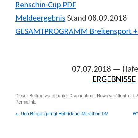
Renschin-Cup PDF
Meldeergeb­nis
Stand 08.09.2018
GESAMTPROGRAMM Bre­it­en­sport +
07.07.2018 — Hafe
ERGEBNISS
E
Dieser Beitrag wurde unter
Drachenboot
,
News
veröffentlicht.
Permalink
.
←
Udo Bürgel gelingt Hattrick bei Marathon DM
WV