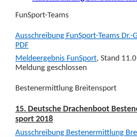
Fun­Sport-Teams
Auss­chrei­bung Fun­S­port-Teams Dr.
PDF
Meldeergeb­nis Fun­Sport
, Stand 11.
Mel­dung geschlossen
Besten­er­mit­tlung Breitensport
15. Deutsche Drachen­boot Besten­er­
sport 2018
Auss­chrei­bung Besten­er­mit­tlung Bre­