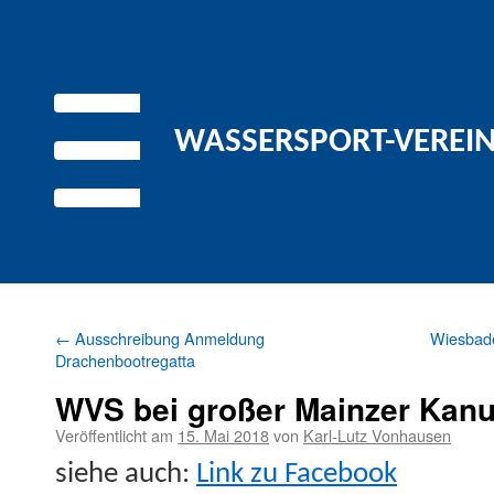
WASSERSPORT-VEREIN 
←
Ausschreibung Anmeldung
Wiesbade
Drachenbootregatta
WVS bei großer Mainzer Kanu
Veröffentlicht am
15. Mai 2018
von
Karl-Lutz Vonhausen
siehe auch:
Link zu Facebook