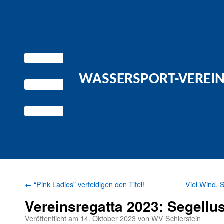
WASSERSPORT-VEREIN 
←
“Pink Ladies” verteidigen den Titel!
Viel Wind, 
Vereinsregatta 2023: Segellus
Veröffentlicht am
14. Oktober 2023
von
WV Schierstein