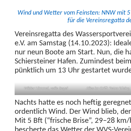
Wind und Wet­ter vom Fein­sten: NNW mit 5 B
für die Vere­in­sre­gat­ta
Vere­in­sre­gat­ta des Wasser­sportvere
e.V. am Sam­stag (14.10.2023): Ide­al
nur neun Boote am Start. Nun, die hat
Schier­stein­er Hafen. Zumin­d­est bei
pünk­tlich um 13 Uhr ges­tartet wurd
Wilder Him­mel, volle Segel
Alles im Griff: Petra Büsing
Nachts hat­te es noch heftig gereg­net
ordentlich Wind. Der Wind blieb, der
Mit 5 Bft (“frische Brise”, 29–28 km
bescherte das Wet­ter der WVS-Vere­in­s