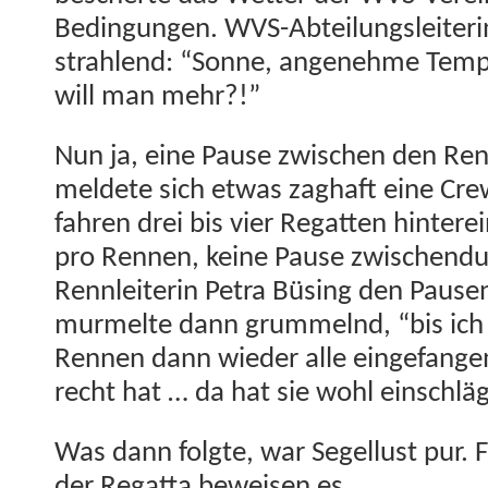
Bedin­gun­gen. WVS-Abteilungslei­t­eri
strahlend: “Sonne, angenehme Tem­p
will man mehr?!”
Nun ja, eine Pause zwis­chen den Ren
meldete sich etwas zaghaft eine Crew
fahren drei bis vier Regat­ten hin­tere
pro Ren­nen, keine Pause zwis­chen­d
Rennlei­t­erin Petra Büs­ing den Paus
murmelte dann grum­mel­nd, “bis ich
Ren­nen dann wieder alle einge­fan­ge
recht hat … da hat sie wohl ein­schl
Was dann fol­gte, war Segel­lust pur. 
der Regat­ta beweisen es.