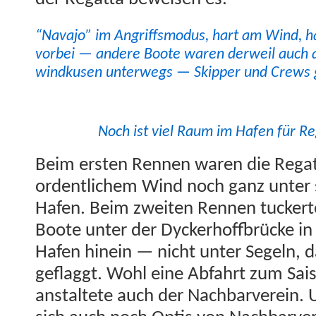
“Nava­jo” im Angriff­s­modus, hart am Wind, 
vor­bei — andere Boote waren der­weil auch 
wind­kusen unter­wegs — Skip­per und Crews 
Noch ist viel Raum im Hafen für 
Beim ersten Ren­nen waren die Regat­
ordentlichem Wind noch ganz unter si
Hafen. Beim zweit­en Ren­nen tuck­ert
Boote unter der Dyck­er­hoff­brücke in 
Hafen hinein — nicht unter Segeln, d
geflag­gt. Wohl eine Abfahrt zum Sais
anstal­tete auch der Nach­barvere­in. 