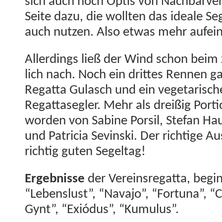
sich auch noch Optis von Nach­barver
Seite dazu, die woll­ten das ide­ale Seg
auch nutzen. Also etwas mehr aufei
Allerd­ings ließ der Wind schon beim 
lich nach. Noch ein drittes Ren­nen g
Regat­ta Gulasch und ein veg­e­tarisch
Regat­tasegler. Mehr als dreißig Por­ti
wor­den von Sabine Por­sil, Ste­fan Ha
und Patri­cia Sevin­s­ki. Der richtige A
richtig guten Segeltag!
Ergeb­nisse
der Vere­in­sre­gat­ta, beg
“Lebenslust”, “Nava­jo”, “For­tu­na”, “C
Gynt”, “Exió­dus”, “Kumu­lus”.