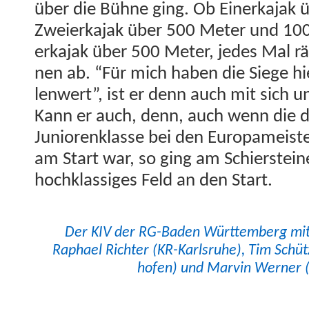
über die Bühne ging. Ob Ein­erka­jak
Zweierka­jak über 500 Meter und 100
erka­jak über 500 Meter, jedes Mal r
nen ab. “Für mich haben die Siege hi
len­wert”, ist er denn auch mit sich 
Kann er auch, denn, auch wenn die de
Junioren­klasse bei den Europameis­te
am Start war, so ging am Schier­stein
hochk­las­siges Feld an den Start.
Der KIV der RG-Baden Würt­tem­berg mi
Raphael Richter (KR-Karl­sruhe), Tim Sc
hofen) und Mar­vin Wern­er