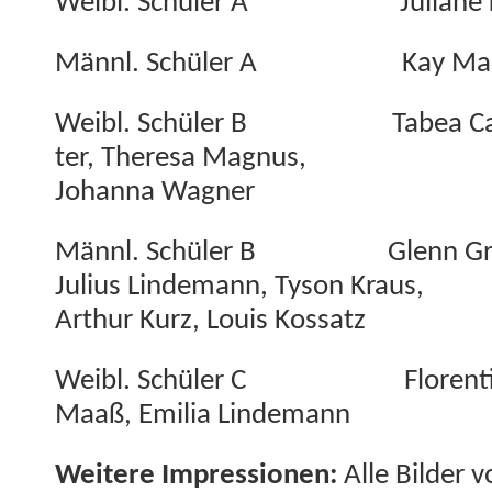
Weibl. Schüler A Juliane K
Männl. Schüler A Kay Mad­d
Weibl. Schüler B Tabea Cae­s
ter, There­sa Mag­nus,
Johan­na Wagner
Männl. Schüler B Glenn Greulic
Julius Lin­de­mann, Tyson Kraus,
Arthur Kurz, Louis Kossatz
Weibl. Schüler C Flo­ren­tine
Maaß, Emil­ia Lindemann
Weit­ere Impres­sio­nen:
Alle Bilder v