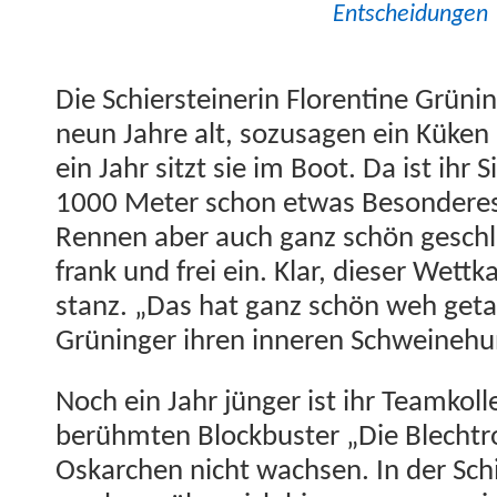
Entscheidungen
Die Schier­steiner­in Flo­ren­tine Grüni
neun Jahre alt, sozusagen ein Küke
ein Jahr sitzt sie im Boot. Da ist ihr S
1000 Meter schon etwas Beson­deres
Ren­nen aber auch ganz schön geschla
frank und frei ein. Klar, dieser Wet­t
stanz. „Das hat ganz schön weh getan
Grüninger ihren inneren Schweine­h
Noch ein Jahr jünger ist ihr Teamkol­
berühmten Block­buster „Die Blechtr
Oskarchen nicht wach­sen. In der Schier