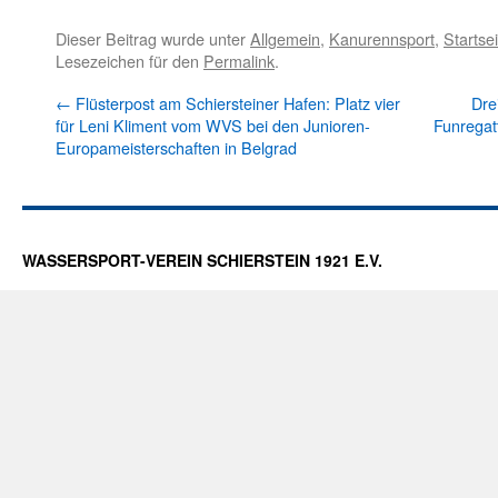
Dieser Beitrag wurde unter
Allgemein
,
Kanurennsport
,
Startsei
Lesezeichen für den
Permalink
.
←
Flüsterpost am Schiersteiner Hafen: Platz vier
Dre
für Leni Kliment vom WVS bei den Junioren-
Funregat
Europameisterschaften in Belgrad
WASSERSPORT-VEREIN SCHIERSTEIN 1921 E.V.