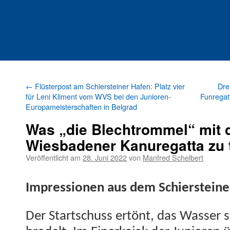
←
Flüsterpost am Schiersteiner Hafen: Platz vier
Dre
für Leni Kliment vom WVS bei den Junioren-
Funregat
Europameisterschaften in Belgrad
Was „die Blechtrommel“ mit 
Wiesbadener Kanuregatta zu 
Veröffentlicht am
28. Juni 2022
von
Manfred Schelbert
Impres­sio­nen aus dem Schier­stein­
Der Startschuss ertönt, das Wass­er s