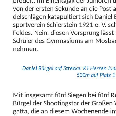
brodelt. Im Ein­erka­jak der Junioren
von der ersten Sekunde an die Post a
delschlä­gen kat­a­pul­tiert sich Dani
sportvere­in Schier­stein 1921 e. V. sc
Feldes. Nein, diesen Vor­sprung lässt 
Schüler des Gym­na­si­ums am Mos­ba
nehmen.
Daniel Bürgel auf Strecke: K1 Her­ren J
500m auf Platz 1
Mit ins­ge­samt fünf Siegen bei fünf R
Bürgel der Shoot­ingstar der Großen 
gat­ta, die an diesem Woch­enende im 