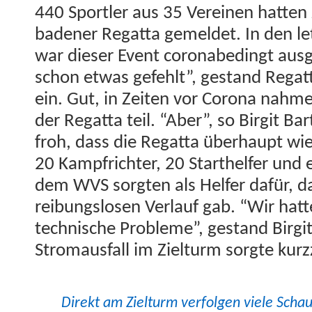
440 Sportler aus 35 Vere­inen hat­te
baden­er Regat­ta gemeldet. In den le
war dieser Event coro­n­abe­d­ingt aus­g
schon etwas gefehlt”, ges­tand Regat­tal
ein. Gut, in Zeit­en vor Coro­na nah­m
der Regat­ta teil. “Aber”, so Bir­git Ba
froh, dass die Regat­ta über­haupt wie
20 Kampfrichter, 20 Starthelfer und 
dem WVS sorgten als Helfer dafür, da
rei­bungslosen Ver­lauf gab. “Wir hat
tech­nis­che Prob­leme”, ges­tand Bir­g
Stro­maus­fall im Ziel­turm sorgte kurz
Direkt am Ziel­turm ver­fol­gen viele Scha