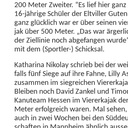
200 Meter Zweit­er. “Es lief hier ganz 
16-jährige Schüler der Eltviller Guten
ganz glück­lich war er über seinen vie
jak über 500 Meter. „Das war ärg­er­li
der Ziellinie noch abge­fan­gen wurde
mit dem (Sportler-) Schicksal.
Katha­ri­na Niko­lay schrieb bei der w
falls fünf Siege auf ihre Fahne, Lil­ly
zusam­men im siegre­ichen Vier­erka­j
Bleiben noch David Zankel und Tim­on
Kanuteam Hes­sen im Vier­erka­jak de
Meter erfol­gre­ich waren. Mal sehen, o
auch in zwei Wochen bei den Süd­deu
schaften in Mannheim ähn­lich ausse