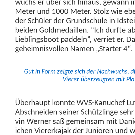
wuchs er über sich hin­aus, gewann im
Meter und 1000 Meter. Stolz wie eben
der Schüler der Grund­schule in Idst
bei­den Goldmedaillen. “Ich durfte 
Lieblings­boot pad­deln”, ver­ri­et er. 
geheimnisvollen Namen „Starter 4“.
Gut in Form zeigte sich der Nach­wuchs, d
Vier­er überzeugten mit Pla
Über­haupt kon­nte WVS-Kanuchef Lu
Abschnei­den sein­er Schüt­zlinge seh
vin Wern­er saß gemein­sam mit Danie
ichen Vier­erka­jak der Junioren und 