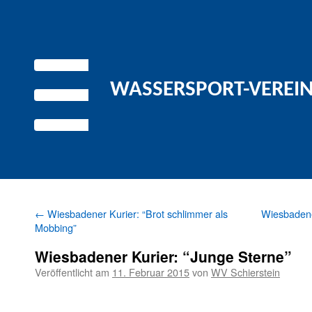
WASSERSPORT-VEREIN 
←
Wiesbadener Kurier: “Brot schlimmer als
Wiesbadene
Mobbing”
Wiesbadener Kurier: “Junge Sterne”
Veröffentlicht am
11. Februar 2015
von
WV Schierstein