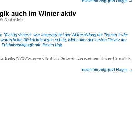
Inselrhein zeigt jetzt Flagge
→
ik auch im Winter aktiv
V Schierstein
 “Richtig sich­ern” war ange­sagt bei der Weit­er­bil­dung der Team­er in der
aren bei­de Blick­rich­ti­gun­gen richtig. Mehr über den ersten Ein­satz der
Erleb­nis­päd­a­gogik mit diesem
Link
.
tartseite
,
WVSWoche
veröffentlicht. Setze ein Lesezeichen für den
Permalink
.
Inselrhein zeigt jetzt Flagge
→