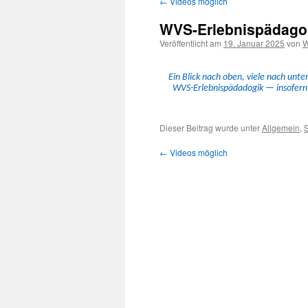
←
Videos möglich
Inhalt
WVS-Erlebnispädagog
springen
Veröffentlicht am
19. Januar 2025
von
W
Ein Blick nach oben, viele nach unten:
WVS-Erleb­nis­pä­dadogik — insofern w
Dieser Beitrag wurde unter
Allgemein
,
S
←
Videos möglich