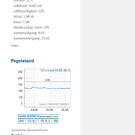
Gefühlt: 22°C
Luftdruck: 1020 mb
Luftfeuchtigkeit: 52%
Wind: 1 bft W
Böen: 1 bft
Niederschlag:
0mm
/
0%
Sonnenaufgang: 6:02
Sonnenuntergang: 21:02
Mehr...
Pegelstand
powered by Advanced iFrame