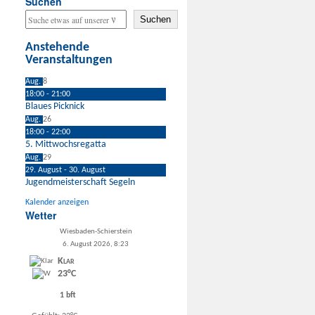
Suchen
Suchen
Anstehende
Veranstaltungen
Aug.
8
18:00
-
21:00
Blaues Picknick
Aug.
26
18:00
-
22:00
5. Mittwochsregatta
Aug.
29
29. August
-
30. August
Jugendmeisterschaft Segeln
Kalender anzeigen
Wetter
Wiesbaden-Schierstein
6. August 2026, 8:23
Klar
23°C
1 bft