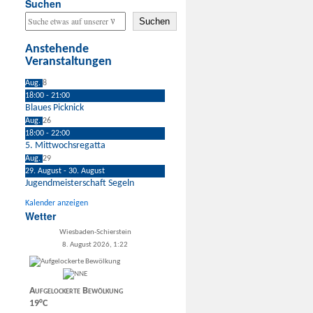
Suchen
Suchen
Anstehende
Veranstaltungen
Aug.
8
18:00
-
21:00
Blaues Picknick
Aug.
26
18:00
-
22:00
5. Mittwochsregatta
Aug.
29
29. August
-
30. August
Jugendmeisterschaft Segeln
Kalender anzeigen
Wetter
Wiesbaden-Schierstein
8. August 2026, 1:22
Aufgelockerte Bewölkung
19°C