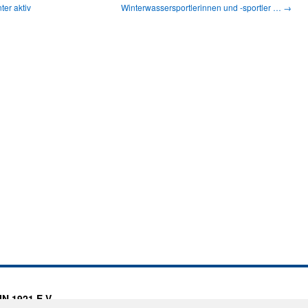
er aktiv
Winterwassersportlerinnen und ‑sportler …
→
 1921 E.V.