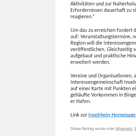
Aktiv­itäten und zur Naher­hol
Erfordernissen dauer­haft zu si
reagieren.“
Um das zu erre­ichen fordert 
auf: Ver­anstal­tung­ster­mine,
Region will die Inter­es­sen­ge­
veröf­fentlichen. Gle­ichzeit­i
aufge­baut und prak­tis­che Hi
erweit­ert werden.
Vere­ine und Organ­i­sa­tio­ne
Inter­es­sen­ge­mein­schaft Insel
auf ein­er Karte mit Punk­ten e
gehäufte Vorkom­men in Bin­ge
er Hafen.
Link zur
Insel­rhein-Home­page
Dieser Beitrag wurde unter
Allgemein
,
S