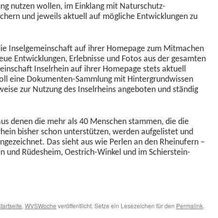
­ung nutzen wollen, im Ein­klang mit Naturschutz-
ch­ern und jew­eils aktuell auf mögliche Entwick­lun­gen zu
die Insel­ge­mein­schaft auf ihrer Home­page zum Mit­machen
 neue Entwick­lun­gen, Erleb­nisse und Fotos aus der gesamten
mein­schaft Insel­rhein auf ihrer Home­page stets aktuell
g soll eine Doku­menten-Samm­lung mit Hin­ter­grund­wis­sen
n­weise zur Nutzung des Insel­rheins ange­boten und ständig
n, aus denen die mehr als 40 Men­schen stam­men, die die
­rhein bish­er schon unter­stützen, wer­den aufge­lis­tet und
ingeze­ich­net. Das sieht aus wie Perlen an den Rhein­ufern –
n und Rüdesheim, Oestrich-Winkel und im Schier­stein­
tartseite
,
WVSWoche
veröffentlicht. Setze ein Lesezeichen für den
Permalink
.