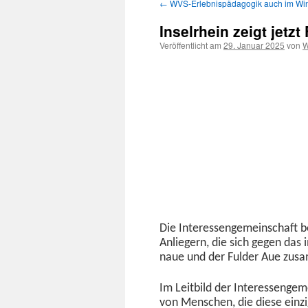
←
WVS-Erlebnispädagogik auch im Wint
Inhalt
Inselrhein zeigt jetzt
springen
Veröffentlicht am
29. Januar 2025
von
W
Die Inter­es­sen­ge­mein­schaft
Anliegern, die sich gegen das
naue und der Ful­der Aue zus
Im Leit­bild der Inter­es­sen­ge­
von Men­schen, die diese einzi­g