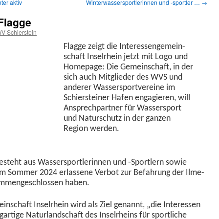
er aktiv
Winterwassersportlerinnen und ‑sportler …
→
 Flagge
V Schierstein
Flagge zeigt die Inter­es­sen­ge­mein­
schaft Insel­rhein jet­zt mit Logo und
Home­page: Die Gemein­schaft, in der
sich auch Mit­glieder des WVS und
ander­er Wasser­sportvere­ine im
Schier­stein­er Hafen engagieren, will
Ansprech­part­ner für Wasser­sport
und Naturschutz in der ganzen
Region werden.
 beste­ht aus Wasser­sport­lerin­nen und ‑Sportlern sowie
 im Som­mer 2024 erlassene Ver­bot zur Befahrung der Ilme­
am­mengeschlossen haben.
mein­schaft Insel­rhein wird als Ziel genan­nt, „die Inter­essen
ar­tige Natur­land­schaft des Insel­rheins für sportliche