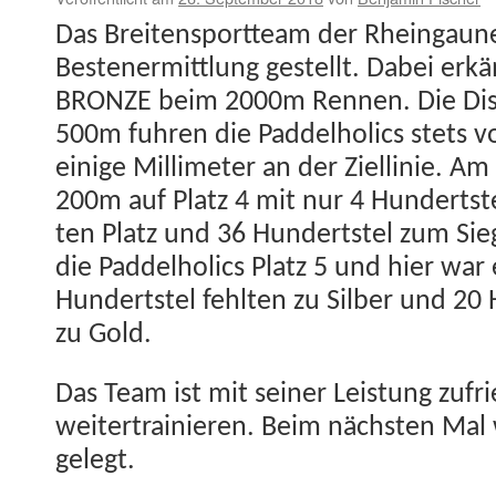
Das Bre­it­en­sport­team der Rhein­gaun
Besten­er­mit­tlung gestellt. Dabei erk
BRONZE beim 2000m Ren­nen. Die Dis
500m fuhren die Pad­del­holics stets vo
einige Mil­lime­ter an der Ziellinie. Am
200m auf Platz 4 mit nur 4 Hun­dert­s­
ten Platz und 36 Hun­dert­s­tel zum S
die Pad­del­holics Platz 5 und hier war
Hun­dert­s­tel fehlten zu Sil­ber und 20 
zu Gold.
Das Team ist mit sein­er Leis­tung zufr
weit­er­trainieren. Beim näch­sten Ma
gelegt.