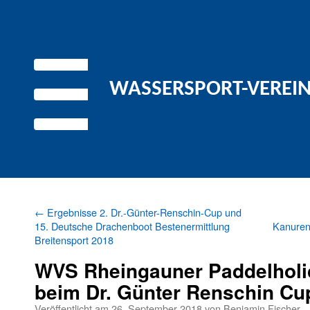
WASSERSPORT-VEREIN 
←
Ergebnisse 2. Dr.-Günter-Renschin-Cup und
15. Deutsche Drachenboot Bestenermittlung
Kanurenn
Breitensport 2018
WVS Rheingauner Paddelholic
beim Dr. Günter Renschin Cu
Veröffentlicht am
26. September 2018
von
Benjamin Fischer