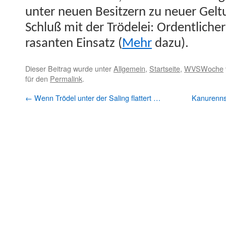
unter neuen Besitzern zu neuer Gel­
Schluß mit der Trödelei: Ordentlich­er
ras­an­ten Ein­satz (
Mehr
dazu).
Dieser Beitrag wurde unter
Allgemein
,
Startseite
,
WVSWoche
für den
Permalink
.
←
Wenn Trödel unter der Saling flattert …
Kanurennsp