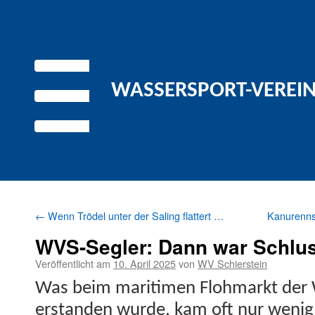
WASSERSPORT-VEREIN 
←
Wenn Trödel unter der Saling flattert …
Kanurennsp
WVS-Segler: Dann war Schluss
Veröffentlicht am
10. April 2025
von
WV Schierstein
Was beim mar­iti­men Flohmarkt der 
erstanden wurde, kam oft nur wenig