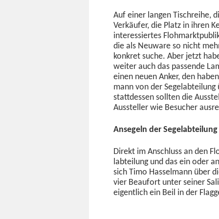
Auf ein­er lan­gen Tis­chrei­he
Verkäufer, die Platz in ihren K
inter­essiertes Flohmark­t­pub
die als Neuware so nicht mehr
konkret suche. Aber jet­zt hab
weit­er auch das passende Lam­
einen neuen Anker, den haben 
mann von der Sege­labteilung 
stattdessen soll­ten die Ausst
Aussteller wie Besuch­er aus­r
Ansegeln der Segelabteilung
Direkt im Anschluss an den F
labteilung und das ein oder a
sich Timo Has­sel­mann über die
vier Beau­fort unter sein­er Sal­
eigentlich ein Beil in der Flagg