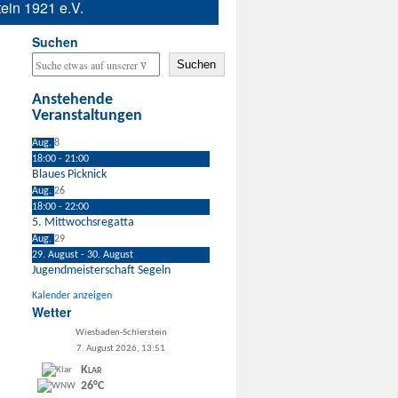
ein 1921 e.V.
Suchen
Suchen
Anstehende
Veranstaltungen
Aug.
8
18:00
-
21:00
Blaues Picknick
Aug.
26
18:00
-
22:00
5. Mittwochsregatta
Aug.
29
29. August
-
30. August
Jugendmeisterschaft Segeln
Kalender anzeigen
Wetter
Wiesbaden-Schierstein
7. August 2026, 13:51
Klar
26°C