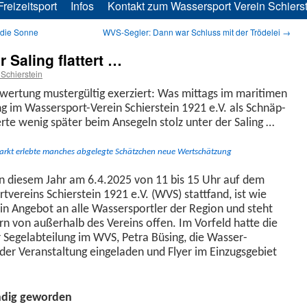
Freizeitsport
Infos
Kontakt zum Wassersport Verein Schierst
 die Sonne
WVS-Segler: Dann war Schluss mit der Trödelei
→
 Saling flattert …
Schierstein
w­er­tung mustergültig exerziert: Was mit­tags im mar­iti­men
g im Wasser­sport-Vere­in Schier­stein 1921 e.V. als Schnäp­
erte wenig später beim Ansegeln stolz unter der Saling …
­markt erlebte manch­es abgelegte Schätzchen neue Wertschätzung
in diesem Jahr am 6.4.2025 von 11 bis 15 Uhr auf dem
ere­ins Schier­stein 1921 e.V. (WVS) stat­tfand, ist wie
ein Ange­bot an alle Wasser­sportler der Region und ste­ht
n von außer­halb des Vere­ins offen. Im Vor­feld hat­te die
er Sege­labteilung im WVS, Petra Büs­ing, die Wasser­
er Ver­anstal­tung ein­ge­laden und Fly­er im Einzugs­ge­bi­et
ndig geworden