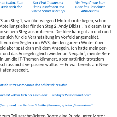
hr im Hafen. Zum
Der Pirat Tebana mit
Die “Vogel” war kurz
e auch nach der
Timo Has­sel­mann und
zuvor im Gin­sheimer
Sascha Schulz unter Spi
Althreinarm
VS am Steg 1, wo über­wiegend Motor­boote liegen, schon
 Abteilungsleit­er für den Steg 2, Andy Dib­i­asi, in diesem Jahr
 an seinem Steg aus­pro­bieren. Die Idee kam gut an und rund
­ten sich für die Ver­anstal­tung im Vor­feld angemeldet.
elt von den Seglern im WVS, die den ganzen Win­ter über
eid aber spät dran mit dem Ansegeln. Ich hat­te mein per­
ter und das Ansegeln gle­ich wieder an Neu­jahr“, meinte Ben­
re­in um die IT-The­men küm­mert, aber natür­lich trotz­dem
schluss nicht ver­passen wollte. — Er war bere­its am Neu­
r Hafen gesegelt.
 Runde unter Motor durch den Schier­stein­er Hafen
und mit vollem Tuch bei 4 Beau­fort — niedriger Wasser­stand nervt
 (Sax­ophon) und Ger­hard Schei­the (Posaune) spie­len „Sum­mer­time“
ie zum Teil geschmück­ten Boote eine Runde unter Motor