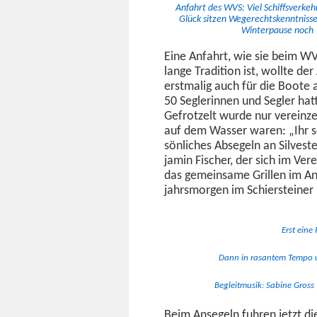
Anfahrt des WVS: Viel Schiffsverke
Glück sitzen Wegerechtsken­nt­niss
Win­ter­pause noch
Eine Anfahrt, wie sie beim W
lange Tra­di­tion ist, wollte der
erst­ma­lig auch für die Boote
50 Seg­lerin­nen und Segler hat
Gefrotzelt wurde nur vere­inz
auf dem Wass­er waren: „Ihr s
sön­lich­es Absegeln an Sil­ves
jamin Fis­ch­er, der sich im Ve
das gemein­same Grillen im An
jahrsmor­gen im Schier­stein­e
Erst eine
Dann in ras­an­tem Tem­po 
Begleit­musik: Sabine Gross
Beim Ansegeln fuhren jet­zt d