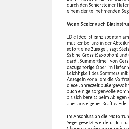
durch den Schier­stein­er Hafe
einem der teil­nehmenden Se
Wenn Segler auch Blasin­str
„Die Idee ist ganz spon­tan a
musik­er bei uns in der Abteil
sofort eine Zusage“, sagt Ste­f
Sabine Gross (Sax­ophon) und G
dard „Sum­mer­time“ von Gersh­
dazuge­hörige Oper im Hafen­m­
Leichtigkeit des Som­mers mit 
Ansegeln vor allem die Vor­fre
diese Jahreszeit außergewöhn­
auch einige sor­gen­volle Kom­
als sich bere­its beim Able­gen
aber aus eigen­er Kraft wiede
Im Anschluss an die Motor­runde
Segel geset­zt wer­den. „Ich ha
Chore­o­gra­phie müssen wir no