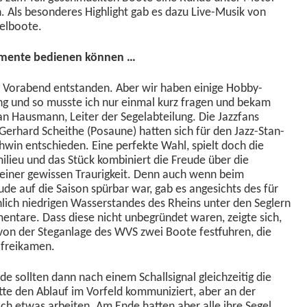
n. Als beson­deres High­light gab es dazu Live-Musik von
gelboote.
u­mente bedi­enen können …
m Vor­abend ent­standen. Aber wir haben einige Hob­by­
ung und so musste ich nur ein­mal kurz fra­gen und bekam
an Haus­mann, Leit­er der Sege­labteilung. Die Jaz­zfans
er­hard Schei­the (Posaune) hat­ten sich für den Jazz-Stan­
win entsch­ieden. Eine per­fek­te Wahl, spielt doch die
i­lieu und das Stück kom­biniert die Freude über die
ein­er gewis­sen Trau­rigkeit. Denn auch wenn beim
ude auf die Sai­son spür­bar war, gab es angesichts des für
lich niedri­gen Wasser­standes des Rheins unter den Seglern
mentare. Dass diese nicht unbe­grün­det waren, zeigte sich,
 von der Ste­gan­lage des WVS zwei Boote fes­t­fuhren, die
r freikamen.
 soll­ten dann nach einem Schallsig­nal gle­ichzeit­ig die
t­te den Ablauf im Vor­feld kom­mu­niziert, aber an der
ch etwas arbeit­en. Am Ende hat­ten aber alle ihre Segel