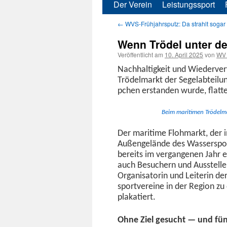
Der Verein
Leistungssport
Zum
←
WVS-Frühjahrsputz: Da strahlt sogar
Inhalt
Wenn Trödel unter der
springen
Veröffentlicht am
10. April 2025
von
WV 
Nach­haltigkeit und Wiederver­
Trödel­markt der Sege­labteilun
pchen erstanden wurde, flat­t
Beim mar­iti­men Trödel
Der mar­itime Flohmarkt, der 
Außen­gelände des Wasser­sportv
bere­its im ver­gan­genen Jahr 
auch Besuch­ern und Aussteller
Organ­isatorin und Lei­t­erin d
sportvere­ine in der Region zu d
plakatiert.
Ohne Ziel gesucht — und fü