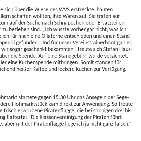
, die sich über die Wiese des WVS erstreck­te, baut­en
ellern schaf­fen woll­ten, ihre Waren auf. Sie trafen auf
­likum auf der Suche nach Schnäp­pchen oder Ersatzteilen,
 zu beziehen sind. „Ich wusste vorher gar nicht, was ich
e ich für mich eine Öllater­ne entsch­ieden und einen Stand
p­enöl gefun­den. Und für unser Vere­in­strainer­boot gab es
wir sog­ar geschenkt bekom­men“, freute sich Ste­fan Haus­
über die Spende. Auf eine Standge­bühr wurde verzichtet,
eller eine Kuchen­spende mit­brin­gen. Somit standen für
e­ichend heißer Kaf­fee und leckere Kuchen zur Verfügung.
lohmarkt startete gegen 15:30 Uhr das Ansegeln der Sege­
ndere Flohmark­t­stück kam direkt zur Anwen­dung. So freute
 frisch erwor­bene Piraten­flagge, die bei son­ni­gen drei bis
ing flat­terte: „Die Klassen­vere­ini­gung der Pirat­en führt
e, aber mit der Piraten­flagge liege ich ja nicht ganz falsch.“