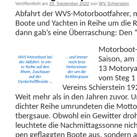
Veröffentlicht am
25. September 2022
von
WV Schierstein
Abfahrt der WVS-Motor­boot­fahrer, 
Boote und Yacht­en in Rei­he um die 
dann gab’s eine Über­raschung: Den “
Motor­boot
WVS-Motor­boot bei
.. und immer
Sai­son, am
der Abfahrt: In ein­
noch brav
er Rei­he auf den
hin­tere­inan­
13 Moto­ry­
Rhein, Zuschauer
der um die
vom Steg 1 
auf der
Rettbergsaue
Dyckerhoffbrücke …
Vere­ins Schier­stein 1
Weit mehr als in den Jahren zuvor. Und
dichter Rei­he umrun­de­ten die Mot­to
tbergsaue. Obwohl ein Gewit­ter dro
leuchtete die Nach­mit­tagssonne nich
pen geflag­gten Boote aus, son­dern 