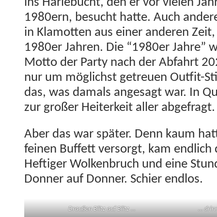
ins Harlebucht, den er vor vie­len Ja
1980ern, besucht hat­te. Auch ander
in Klam­ot­ten aus ein­er anderen Zei
1980er Jahren. Die “1980er Jahre” 
Mot­to der Par­ty nach der Abfahrt 20
nur um möglichst getreuen Out­fit-St
das, was damals ange­sagt war. In Q
zur großer Heit­erkeit aller abgefragt.
Aber das war später. Denn kaum hat­
feinen Buf­fett ver­sorgt, kam endlich
Heftiger Wolken­bruch und eine Stunde
Don­ner auf Don­ner. Schi­er endlos.
Draußen Blitz auf Blitz …
… drin