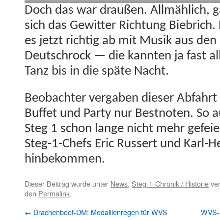
Doch das war draußen. Allmäh­lich, ga
sich das Gewit­ter Rich­tung Biebrich.
es jet­zt richtig ab mit Musik aus de
Deutschrock — die kan­nten ja fast all
Tanz bis in die späte Nacht.
Beobachter ver­gaben dieser Abfahrt 
Buf­fet und Par­ty nur Best­noten. So a
Steg 1 schon lange nicht mehr gefeie
Steg-1-Chefs Eric Russert und Karl-He
hinbekommen.
Dieser Beitrag wurde unter
News
,
Steg-1-Chronik / Historie
ver
den
Permalink
.
←
Drachenboot-DM: Medaillenregen für WVS
WVS-S