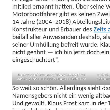
mitlied ernan­nt hat­ten. Über seine Ve
Motor­boot­fahrer gibt es keinen Zwei
14 Jahre (2004–2018) Abteilungsleit­er,
Kon­struk­teur und Erbauer des
Zelts 
beifall aller Anwe­senden deshalb, al
sein­er Umhül­lung befre­it wurde. Kl
nicht geah­nt — ich bin jet­zt doch ei
eingeschüchtert”.
Klaus Frost auf dem neuen “Klaus-Frost-Platz” mit
Unde ein 
Abteilungsleit­ern Eric Russert und Karl-Heinz Koch
mer: Klaus
So weit so schön. Allerd­ings sieht das
Namensge­bers nicht ein wenig alt­back
Und gewollt. Klaus Frost kam in der T