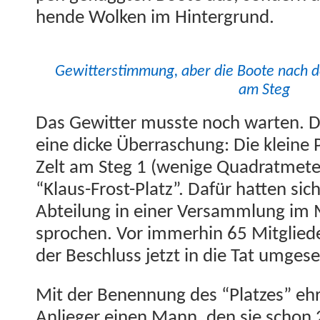
hende Wolken im Hintergrund.
Gewit­ter­stim­mung, aber die Boote nach d
am Steg
Das Gewit­ter musste noch warten. 
eine dicke Über­raschung: Die kleine 
Zelt am Steg 1 (wenige Quadrat­mete
“Klaus-Frost-Platz”. Dafür hat­ten sich
Abteilung in ein­er Ver­samm­lung im M
sprochen. Vor immer­hin 65 Mit­glie
der Beschluss jet­zt in die Tat umgese
Mit der Benen­nung des “Platzes” ehr
Anlieger einen Mann, den sie schon