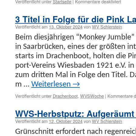
für
Veröffentlicht unter
Startseite
|
Kommentare deaktiviert
“Monke
Jumble”
3 Titel in Folge für die Pink L
3.
Sieg
Veröffentlicht am
13. Oktober 2024
von
WV Schierstein
der
Beim diesjähri­gen “Mon­key Jum­ble”
Pink
Ladies
in Saar­brück­en, eines der größten in
starts im Drachen­boot, holten die Pi
port-Vere­ins Wies­baden 1921 e.V. in 
zum drit­ten Mal in Folge den Titel.
m …
Weit­er­lesen
→
Veröffentlicht unter
Drachenboot
,
WVSWoche
|
Kommentare de
WVS-Herbstputz: Aufgeräumt 
Veröffentlicht am
12. Oktober 2024
von
WV Schierstein
Grün­schnitt erfordert nach regen­re­ic