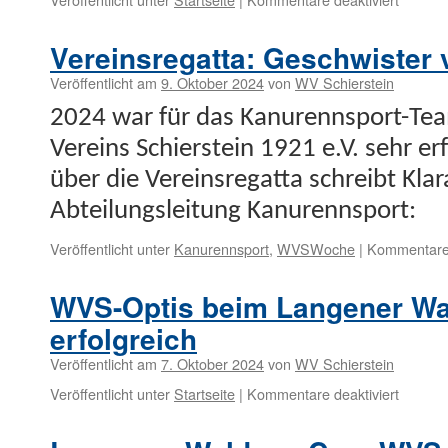
Kanure
feiert
Vereinsregatta: Geschwister 
mit
Vereins
Veröffentlicht am
9. Oktober 2024
von
WV Schierstein
gute
2024 war für das Kanurennsport-Team
Saison
Vere­ins Schier­stein 1921 e.V. sehr er
über die Vere­in­sre­gat­ta schreibt Kl
Abteilungsleitung Kanurennsport:
Veröffentlicht unter
Kanurennsport
,
WVSWoche
|
Kommentare 
WVS-Optis beim Langener W
erfolgreich
Veröffentlicht am
7. Oktober 2024
von
WV Schierstein
für
Veröffentlicht unter
Startseite
|
Kommentare deaktiviert
WVS-
Optis