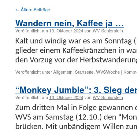
←
Ältere Beiträge
Wandern nein, Kaffee ja …
Veröffentlicht am
13. Oktober 2024
von
WV Schierstein
Kalt und windig war es am Son­ntag (
glieder einem Kaf­feekränzchen in w
den Vorzug vor der Herb­st­wan­deru
Veröffentlicht unter
Allgemein
,
Startseite
,
WVSWoche
|
Kommen
“Monkey Jumble”: 3. Sieg der
Veröffentlicht am
13. Oktober 2024
von
WV Schierstein
Zum drit­ten Mal in Folge gewan­nen 
WVS am Sam­stag (12.10.) den “Mon­k
brück­en. Mit unbändi­gem Willen zu