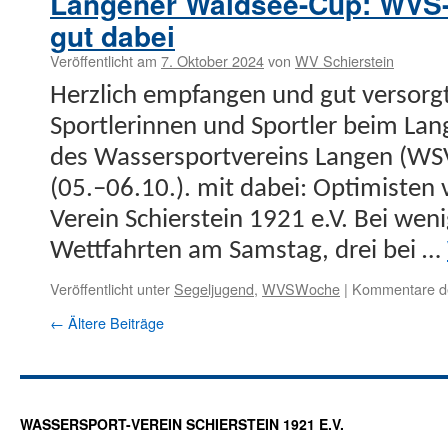
Langener Waldsee-Cup: WVS-
beim
Langen
gut dabei
Waldse
Veröffentlicht am
7. Oktober 2024
von
WV Schierstein
Cup
erfolgre
Her­zlich emp­fan­gen und gut ver­sorg
Sport­lerin­nen und Sportler beim La
des Wasser­sportvere­ins Lan­gen (
(05.–06.10.). mit dabei: Opti­mis­ten
Vere­in Schier­stein 1921 e.V. Bei we
Wet­tfahrten am Sam­stag, drei bei …
Veröffentlicht unter
Segeljugend
,
WVSWoche
|
Kommentare de
←
Ältere Beiträge
WASSERSPORT-VEREIN SCHIERSTEIN 1921 E.V.