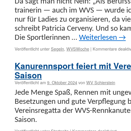
Da sagt man nicht Nein: „Als Beruf­ss
trainer­in — auch im WVS — wurde ic
nur für Ladies zu organ­isieren, da viel
schreibt Patri­cia Cer­ve­ny. Und so ka
Die Sport­lerin­nen …
Weit­er­lesen
→
Veröffentlicht unter
Segeln
,
WVSWoche
|
Kommentare deaktiv
Kanurennsport feiert mit Vere
Saison
Veröffentlicht am
9. Oktober 2024
von
WV Schierstein
Jede Menge Spaß, Ren­nen mit ungew
Beset­zun­­gen und gute Verpfle­gung b
Vere­in­sre­gat­ta der WVS-Rennkanuten
Saison.
für
Veröffentlicht unter
Startseite
|
Kommentare deaktiviert