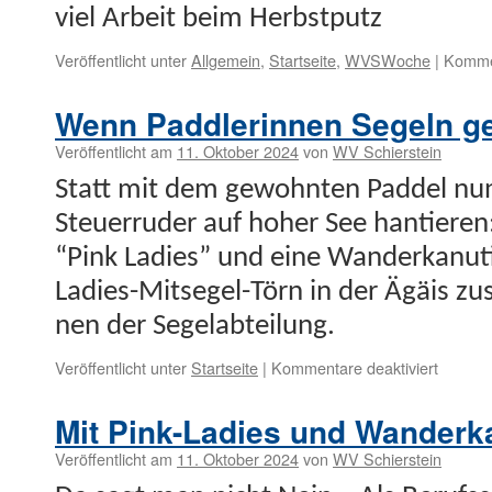
viel Arbeit beim Herbstputz
Veröffentlicht unter
Allgemein
,
Startseite
,
WVSWoche
|
Kommen
Wenn Paddlerinnen Segeln 
Veröffentlicht am
11. Oktober 2024
von
WV Schierstein
Statt mit dem gewohn­ten Pad­del nu
Steuer­rud­er auf hoher See hantiere
“Pink Ladies” und eine Wan­derkanu
Ladies-Mit­segel-Törn in der Ägäis zu
nen der Segelabteilung.
für
Veröffentlicht unter
Startseite
|
Kommentare deaktiviert
Wenn
Paddler
Mit Pink-Ladies und Wanderk
Segeln
gehen 
Veröffentlicht am
11. Oktober 2024
von
WV Schierstein