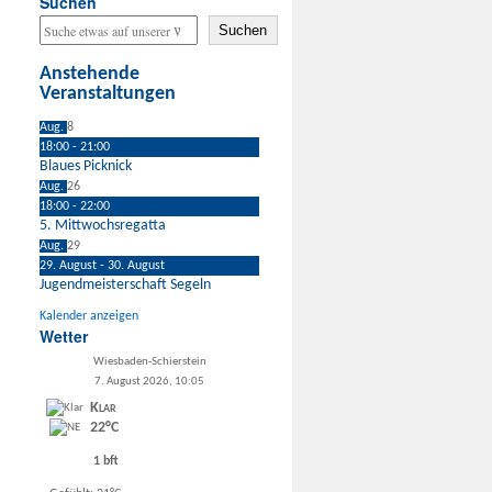
Suchen
Suchen
Anstehende
Veranstaltungen
Aug.
8
18:00
-
21:00
Blaues Picknick
Aug.
26
18:00
-
22:00
5. Mittwochsregatta
Aug.
29
29. August
-
30. August
Jugendmeisterschaft Segeln
Kalender anzeigen
Wetter
Wiesbaden-Schierstein
7. August 2026, 10:05
Klar
22°C
1 bft