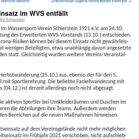
reichlich belohnt
Drachenboot-Jugend nimmt wieder Fahrt auf
→
insatz im WVS entfällt
WV Schierstein
tz im Wasser­sport-Vere­in Schier­stein 1921 e.V. am 24.10.
itzung des Erweit­erten WVS-Vor­stands (13.10.) entsch­ieden.
o­na-Risiken kön­nen bei diesem Ein­satz nicht gewährleis­
mit weni­gen Beteiligten, etwa unab­hängig davon ange­set­zte
d­en statt. Gle­ichzeit­ig wur­den weit­ere Vere­ins-Ver­anstal­
e Herb­st­wan­derung (25.10.) aus, eben­so der für den 5.
l mit Sportlerehrung. Die beliebte Fack­el­wan­derung mit
 (04.12.) ist derzeit allerd­ings noch nicht abgesagt.
ie aktiv­en Sportler bei Umk­lei­deräu­men und Duschen im
ieren die Abteilun­gen ihre Teams. Außer­dem wer­den
den Bere­ichen auf die neuen Maß­nah­men hinweisen.
t­sein­satz auf dem Vere­ins­gelände nicht mehr möglichen
t­sein­satz im Früh­jahr 2021 ver­schoben, nicht auf­schieb­