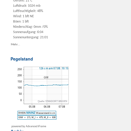
Gefühlt: 21°C
Luftdruck: 1024 mb
Luftfeuchtigkeit: 48%
Wind: 1 bft NE
Böen: 1 bft
Niederschlag:
0mm
/
0%
Sonnenaufgang: 6:04
Sonnenuntergang: 21:01
Mehr...
Pegelstand
powered by Advanced iFrame