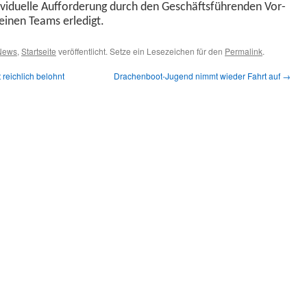
­vidu­elle Auf­forderung durch den Geschäfts­führen­den Vor­
leinen Teams erledigt.
News
,
Startseite
veröffentlicht. Setze ein Lesezeichen für den
Permalink
.
reichlich belohnt
Drachenboot-Jugend nimmt wieder Fahrt auf
→