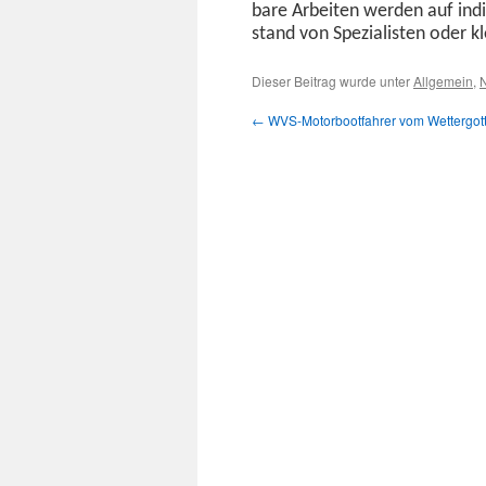
bare Arbeit­en wer­den auf indi
stand von Spezial­is­ten oder k
Dieser Beitrag wurde unter
Allgemein
,
←
WVS-Motorbootfahrer vom Wettergott 