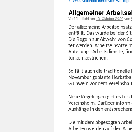
←
WVS-Motorbootfahrer vom Wettergott 
Inhalt
Allgemeiner Arbeitse
springen
Veröffentlicht am
13. Oktober 2020
von
Der all­ge­meine Arbeit­sein­sa
ent­fällt. Das wurde bei der S
Die Regeln zur Abwehr von Cor
tet wer­den. Arbeit­sein­sätze 
Abteilungs-Arbeits­di­en­ste, fin
tun­gen gestrichen.
So fällt auch die tra­di­tionell
Novem­ber geplante Herb­st­bal
Glüh­wein vor dem Vere­in­shaus
Neue Regelun­gen gibt es für d
Vere­in­sheim. Darüber inform
Aushänge in den entsprechen­
Die mit dem abge­sagten Arbei
Arbeit­en wer­den auf den Arbei