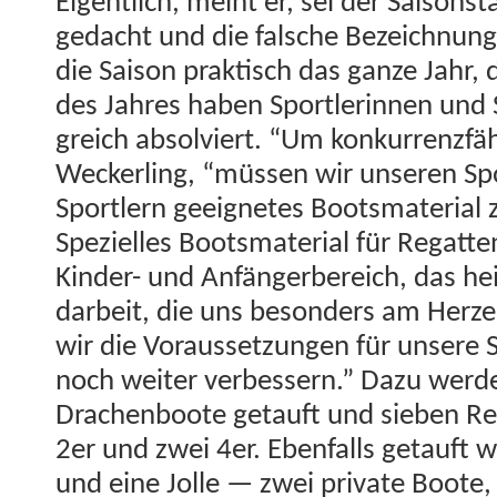
Eigentlich, meint er, sei der Saison­st
gedacht und die falsche Beze­ich­nun
die Sai­son prak­tisch das ganze Jahr,
des Jahres haben Sport­lerin­nen und S
gre­ich absolviert. “Um konkur­ren­zfä
Weck­er­ling, “müssen wir unseren Spo
Sportlern geeignetes Boots­ma­te­r­i­al 
Spezielles Boots­ma­te­r­i­al für Regat
Kinder- und Anfänger­bere­ich, das he
dar­beit, die uns beson­ders am Herze
wir die Voraus­set­zun­gen für unsere 
noch weit­er verbessern.” Dazu wer­
Drachen­boote getauft und sieben Renn
2er und zwei 4er. Eben­falls getauft w
und eine Jolle — zwei pri­vate Boote, 