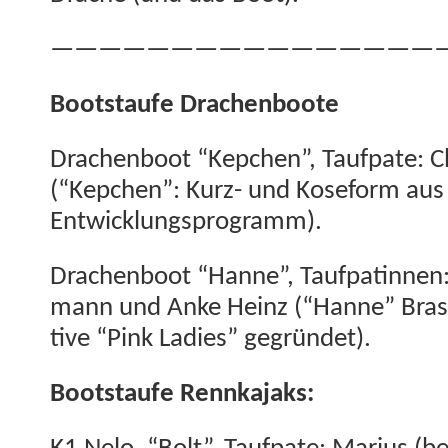
—————————————————
Boot­staufe Drachenboote
Drachen­boot “Kepchen”, Tauf­pate: C
(“Kepchen”: Kurz- und Kose­form aus
Entwicklungsprogramm).
Drachen­boot “Hanne”, Tauf­patin­nen:
mann und Anke Heinz (“Hanne” Brasel­
tive “Pink Ladies” gegründet).
Boot­staufe Rennkajaks: