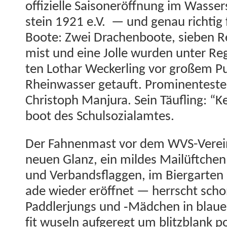
offizielle Saison­eröff­nung im Wasser­
stein 1921 e.V. — und genau richtig 
Boote: Zwei Drachen­boote, sieben Re
mist und eine Jolle wur­den unter Re
ten Lothar Weck­er­ling vor großem Pub
Rhein­wass­er getauft. Promi­nen­tester
Christoph Man­ju­ra. Sein Täu­fling: 
boot des Schulsozialamtes.
Der Fah­nen­mast vor dem WVS-Vere­in
neuen Glanz, ein mildes Mailüftchen 
und Ver­bands­flaggen, im Bier­garten 
ade wieder eröffnet — herrscht schon 
Pad­dler­jungs und ‑Mäd­chen in blau
fit wuseln aufgeregt um blitzblank po