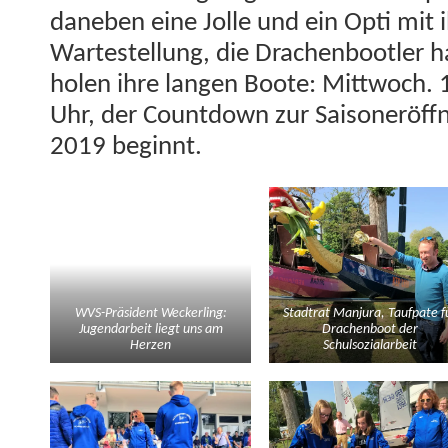
daneben eine Jolle und ein Opti mit i
Wartestel­lung, die Drachen­bootler h
holen ihre lan­gen Boote: Mittwoch. 
Uhr, der Count­down zur Saison­eröff
2019 beginnt.
WVS-Präsi­dent Weck­er­ling:
Stad­trat Man­ju­ra, Tauf­pate f
Jugen­dar­beit liegt uns am
Drachen­boot der
Herzen
Schulsozialarbeit