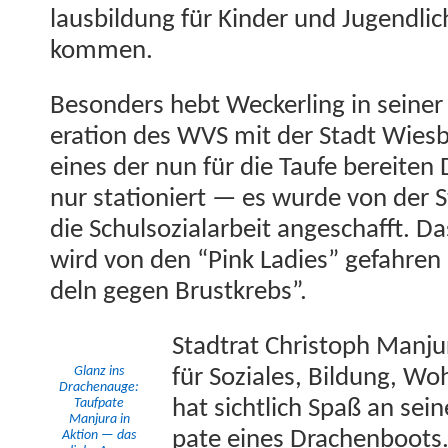
laus­bil­dung für Kinder und Jugendlic
kommen.
Beson­ders hebt Weck­er­ling in sein­
er­a­tion des WVS mit der Stadt Wies­b
eines der nun für die Taufe bere­it­
nur sta­tion­iert — es wurde von der 
die Schul­sozialar­beit angeschafft. 
wird von den “Pink Ladies” gefahren —
deln gegen Brustkrebs”.
Stad­trat Christoph Man­ju­
Glanz ins
für Soziales, Bil­dung, Wo
Drachenauge:
Tauf­pate
hat sichtlich Spaß an sein­
Man­ju­ra in
pate eines Drachen­boots
Aktion — das