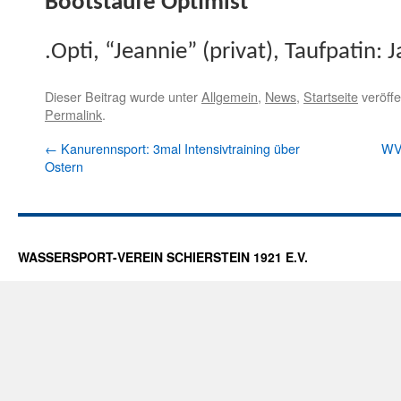
Boot­staufe Optimist
.Opti, “Jean­nie” (pri­vat), Tauf­patin
Dieser Beitrag wurde unter
Allgemein
,
News
,
Startseite
veröffe
Permalink
.
←
Kanurennsport: 3mal Intensivtraining über
WVS
Ostern
WASSERSPORT-VEREIN SCHIERSTEIN 1921 E.V.