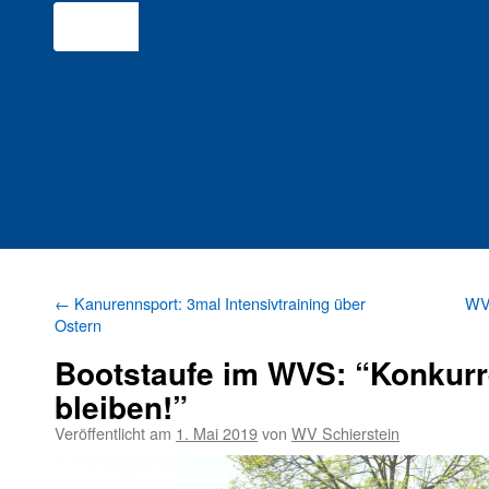
←
Kanurennsport: 3mal Intensivtraining über
WVS
Ostern
Bootstaufe im WVS: “Konkurr
bleiben!”
Veröffentlicht am
1. Mai 2019
von
WV Schierstein