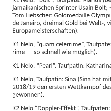
K1 Nelo, “Bolt”, Tauf­pate: Mar­ius (
jamaikanis­chen Sprint­er Usain Bolt
Tom Lieb­sch­er: Goldmedaille Olymp­i
de Janeiro, dreimal Gold bei Welt‑, v
Europameisterschaften).
K1 Nelo, “quam cel­er­rime”, Tauf­pate
rime — so schnell wie möglich).
K1 Nelo, “Pearl”, Tauf­patin: Katharin
K1 Nelo, Tauf­patin: Sina (Sina hat mi
2018/19 den ersten Wet­tkam­pof de
gewonnen).
K2 Nelo “Doppler-Effekt”, Tauf­pat­en: