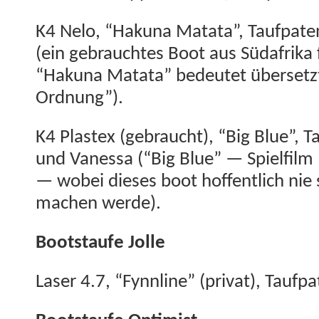
K4 Nelo, “Haku­na Mata­ta”, Tauf­pat
(ein gebraucht­es Boot aus Südafri­ka 
“Haku­na Mata­ta” bedeutet über­set­z
Ordnung”).
K4 Plas­tex (gebraucht), “Big Blue”, Ta
und Vanes­sa (“Big Blue” — Spielfilm
— wobei dieses boot hof­fentlich ni
machen werde).
Boot­staufe Jolle
Laser 4.7, “Fynnline” (pri­vat), Tauf­p