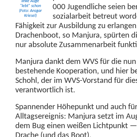
linke Auge
000 Jugendliche seien bere
“lebt” schon
(Foto: Ans­gar
sozialar­beit betreut wor­
Kriesel)
Fähigkeit zur Aus­bil­dung zu erlan­ge
Drachen­boot, so Man­ju­ra, spürten d
nur absolute Zusam­me­nar­beit funkt
Man­ju­ra dankt dem WVS für die nun
beste­hende Koop­er­a­tion, und hier b
Schohl, der im WVS-Vor­stand für die
ver­ant­wortlich ist.
Span­nen­der Höhep­unkt und auch für e
All­t­agsereig­nis: Man­ju­ra set­zt im
dem Bug einen weißen Licht­punkt — je
Drache (und das Boot).