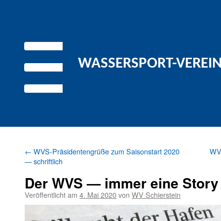
WASSERSPORT-VEREIN 
←
WVS-Präsidentengrüße zum Saisonstart 2020
WVS
— schriftlich
Der WVS — immer eine Story
Veröffentlicht am
4. Mai 2020
von
WV Schierstein