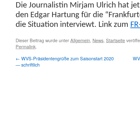
Die Jour­nal­istin Mir­jam Ulrich hat j
den Edgar Har­tung für die “Frank­fur
die Sit­u­a­tion inter­viewt. Link zum
FR
Dieser Beitrag wurde unter
Allgemein
,
News
,
Startseite
veröffe
Permalink
.
←
WVS-Präsidentengrüße zum Saisonstart 2020
WVS
— schriftlich