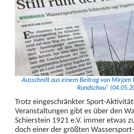
Auss­chnitt aus einem Beitrag von Mir­jam U
Rund­schau” (04.05.2
Trotz eingeschränk­ter Sport-Aktiv­it
Ver­anstal­tun­gen gibt es über den Wa
Schier­stein 1921 e.V. immer etwas z
doch ein­er der größten Wasser­sport-