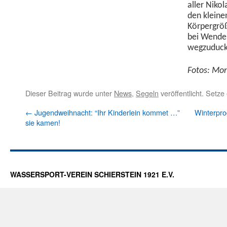
aller Niko­
den kleine
Kör­per­gr
bei Wen­d
wegzuduck­e
Fotos: Mon
Dieser Beitrag wurde unter
News
,
Segeln
veröffentlicht. Setz
←
Jugendweihnacht: “Ihr Kinderlein kommet …”
Winterpr
sie kamen!
WASSERSPORT-VEREIN SCHIERSTEIN 1921 E.V.