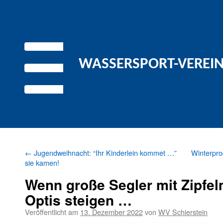
WASSERSPORT-VEREIN 
←
Jugendweihnacht: “Ihr Kinderlein kommet …”
Winterpr
sie kamen!
Wenn große Segler mit Zipfel
Optis steigen …
Veröffentlicht am
13. Dezember 2022
von
WV Schierstein