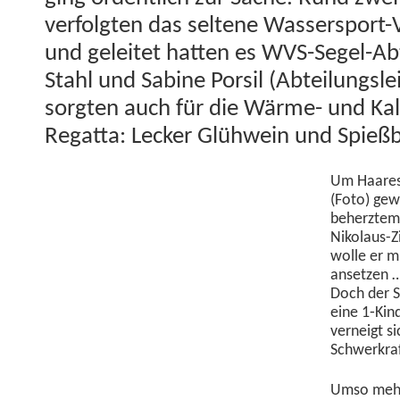
ver­fol­gten das sel­tene Wasser­sport-
und geleit­et hat­ten es WVS-Segel-Abt
Stahl und Sabine Por­sil (Abteilungslei
sorgten auch für die Wärme- und Kalo
Regat­ta: Leck­er Glüh­wein und Spieß
Um Haares­
(Foto) gewi
beherztem E
Niko­laus-Z
wolle er mi
anset­zen 
Doch der Sc
eine 1‑Kin
verneigt s
Schwerkraf
Umso mehr 