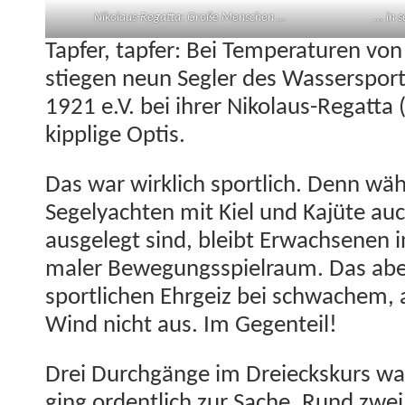
Niko­laus-Regat­ta: Große Menschen …
… in s
Tapfer, tapfer: Bei Tem­per­a­turen von
stiegen neun Segler des Wasser­sport-
1921 e.V. bei ihrer Niko­laus-Regat­ta 
kipplige Optis.
Das war wirk­lich sportlich. Denn wä
Segely­acht­en mit Kiel und Kajüte auc
aus­gelegt sind, bleibt Erwach­se­nen 
maler Bewe­gungsspiel­raum. Das abe
sportlichen Ehrgeiz bei schwachem, 
Wind nicht aus. Im Gegenteil!
Drei Durchgänge im Dreieck­skurs wa
ging ordentlich zur Sache. Rund zwe