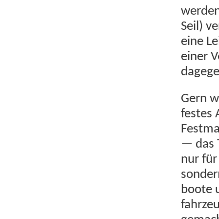
wer­den
Seil) v
eine Le
ein­er
dage­ge
Gern wi
festes 
Fest­ma
— das T
nur für 
son­der
boote 
fahrzeu