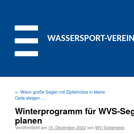
WASSERSPORT-VEREIN 
←
Wenn große Segler mit Zipfelmütze in kleine
Optis steigen …
Winterprogramm für WVS-Segl
planen
Veröffentlicht am
15. Dezember 2022
von
WV Schierstein