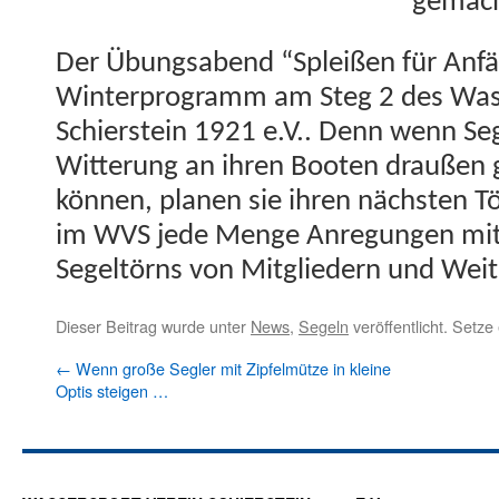
gemach
Der Übungsabend “Spleißen für Anf
Win­ter­pro­gramm am Steg 2 des Wass
Schier­stein 1921 e.V.. Denn wenn Se
Wit­terung an ihren Booten draußen 
kön­nen, pla­nen sie ihren näch­sten 
im WVS jede Menge Anre­gun­gen mit
Segeltörns von Mit­gliedern und Wei
Dieser Beitrag wurde unter
News
,
Segeln
veröffentlicht. Setz
←
Wenn große Segler mit Zipfelmütze in kleine
Optis steigen …