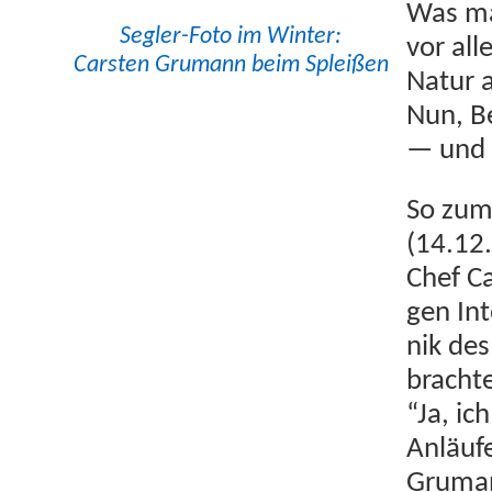
Was ma
Segler-Foto im Win­ter:
vor all
Carsten Gru­mann beim Spleißen
Natur a
Nun, B
— und 
So zum
(14.12.
Chef Ca
gen Int
nik des
brachte
“Ja, i
Anläufe
Gru­ma