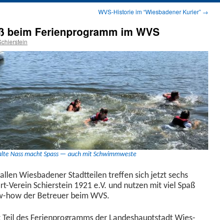
WVS-Historie im “Wiesbadener Kurier”
→
ß beim Ferienprogramm im WVS
chierstein
kalte Nass macht Spass — auch mit Schwimmweste
en Wies­baden­er Stadt­teilen tre­f­fen sich jet­zt sechs
-Vere­in Schier­stein 1921 e.V. und nutzen mit viel Spaß
now-how der Betreuer beim WVS.
eil des Ferien­pro­gramms der Lan­deshaupt­stadt Wies­