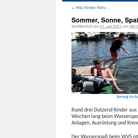
←
Kita, Kinder, Kanu …
Inhalt
Sommer, Sonne, Spa
springen
Veröffentlicht am
21. Juli 2021
von
WV S
Sprung ins 
Rund drei Dutzend Kinder aus all
Wochen lang beim Wasser­sport
Anla­gen, Aus­rüs­tung und K
Der Wasserspaß beim WVS ist T