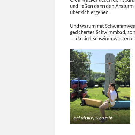
Greif wack­er gegen den spür­b
und ließen dann den Ansturm 
über sich ergehen.
Und warum mit Schwimmwest­en
gesichertes Schwimm­bad, son­de
— da sind Schwimmwest­en ei
mal schau’n, wie’s geht