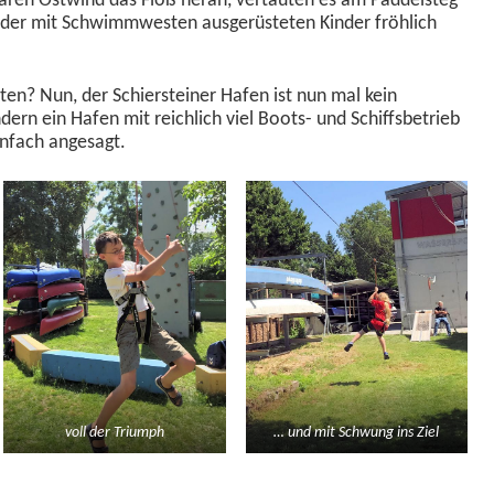
aren Ost­wind das Floß her­an, vertäuten es am Pad­del­steg
der mit Schwimmwest­en aus­gerüsteten Kinder fröh­lich
? Nun, der Schier­stein­er Hafen ist nun mal kein
rn ein Hafen mit reich­lich viel Boots- und Schiffs­be­trieb
n­fach angesagt.
voll der Triumph
… und mit Schwung ins Ziel