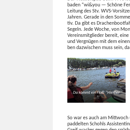
baden “wi&you — Schöne Ferie
Leitung des Stv. WVS-Vor­sitzen
Jahren. Ger­ade in den Som­mer
tiv. Da gibt es Drachen­boot­
Segeln. Jede Woche, von Mon­ta
Vere­ins­mit­glieder bere­it, e
und Vergnü­gen mit dem einen 
ben dazwis­chen muss sein, dar
Da kommt ein Floß: “Hier­her
…!!
So war es auch am Mittwoch (
pad­del­ten Schohls Assis­tent