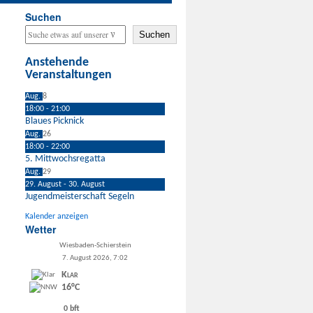
Suchen
Suchen
Anstehende
Veranstaltungen
Aug.
8
18:00
-
21:00
Blaues Picknick
Aug.
26
18:00
-
22:00
5. Mittwochsregatta
Aug.
29
29. August
-
30. August
Jugendmeisterschaft Segeln
Kalender anzeigen
Wetter
Wiesbaden-Schierstein
7. August 2026, 7:02
Klar
16°C
0 bft