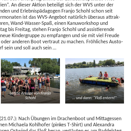
n”. An dieser Aktion beteiligt sich der WVS unter der
­den und Erleb­nis­päd­a­gogen Fran­jo Schohl schon seit
­monat­en ist das WVS-Ange­bot natür­lich über­aus attrak­
fahren, Wand-Wass­er-Spaß, einen Kanu­work­shop und
g bis Fre­itag, ste­hen Fran­jo Schohl und assistierende
ine neue Kinder­gruppe zu emp­fan­gen und sie mit viel Freude
oder anderen Boot ver­traut zu machen. Fröh­lich­es Aus­to­
f sein und soll auch sein …
Let­zte Ansage von Fran­jo
Schohl
… und dann: “Floß entern!”
21.07.): Nach Übun­gen im Drachen­boot und Mit­tagessen
in­nen Michaela Kohlhofer (pinkes T‑Shirt) und Alexan­dra