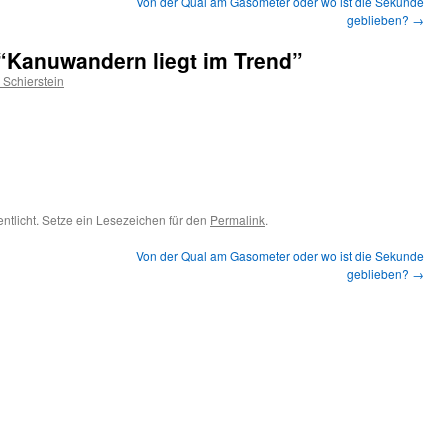
Von der Qual am Gasometer oder wo ist die Sekunde
geblieben?
→
 “Kanuwandern liegt im Trend”
Schierstein
entlicht. Setze ein Lesezeichen für den
Permalink
.
Von der Qual am Gasometer oder wo ist die Sekunde
geblieben?
→