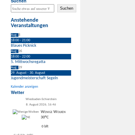
Suchen
Suchen
Anstehende
Veranstaltungen
Aug.
8
18:00
-
21:00
Blaues Picknick
Aug.
26
18:00
-
22:00
5. Mittwochsregatta
Aug.
29
29. August
-
30. August
Jugendmeisterschaft Segeln
Kalender anzeigen
Wetter
Wiesbaden-Schierstein
8. August 2026, 16:46
Wenige Wolken
30°C
0 bft