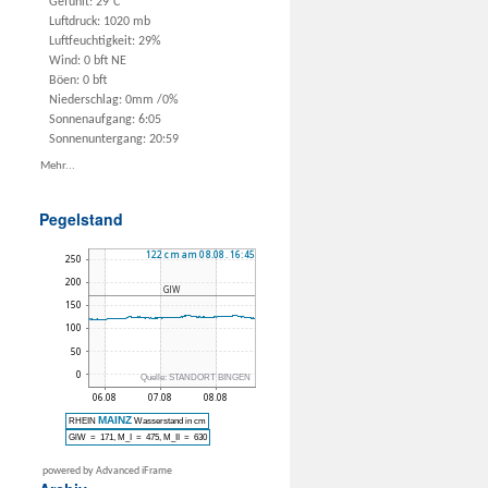
Gefühlt: 29°C
Luftdruck: 1020 mb
Luftfeuchtigkeit: 29%
Wind: 0 bft NE
Böen: 0 bft
Niederschlag:
0mm
/
0%
Sonnenaufgang: 6:05
Sonnenuntergang: 20:59
Mehr...
Pegelstand
powered by Advanced iFrame