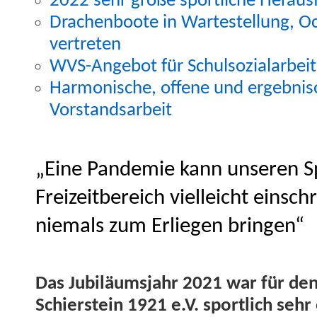
2022 sehr große sportliche Herau
Drachen­boote in Wartestel­lung, O
vertreten
WVS-Ange­bot für Schul­sozialar­beit
Har­monis­che, offene und ergeb­nisor
Vorstandsarbeit
„Eine Pandemie kann unseren S
Freizeitbereich vielleicht einsc
niemals zum Erliegen bringen“
Das Jubiläum­s­jahr 2021 war für den
Schier­stein 1921 e.V. sportlich sehr