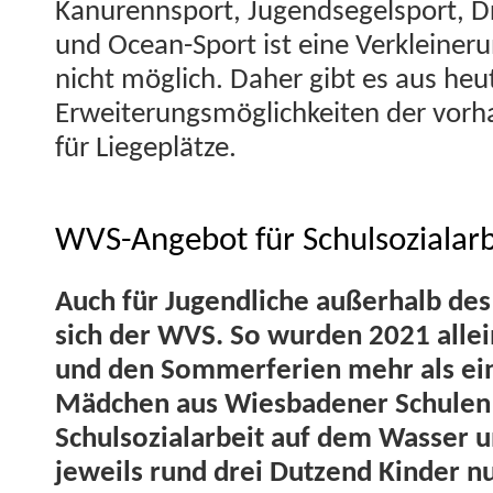
Kanurennsport, Jugend­segel­sport, D
und Ocean-Sport ist eine Verkleinerun
nicht möglich. Daher gibt es aus heut
Erweiterungsmöglichkeit­en der vorhan
für Liegeplätze.
WVS-Angebot für Schulsozialarbe
Auch für Jugendliche außer­halb des
sich der WVS. So wur­den 2021 allei
und den Som­mer­fe­rien mehr als ein
Mäd­chen aus Wies­baden­er Schulen
Schul­sozialar­beit auf dem Wass­er 
jew­eils rund drei Dutzend Kinder n