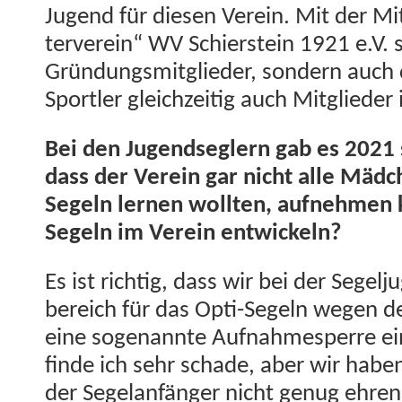
Jugend für diesen Vere­in. Mit der Mit
ter­vere­in“ WV Schier­stein 1921 e.V. 
Grün­dungsmit­glieder, son­dern auch 
Sportler gle­ichzeit­ig auch Mit­glieder 
Bei den Jugend­seglern gab es 2021 s
dass der Vere­in gar nicht alle Mäd­
Segeln ler­nen woll­ten, aufnehmen 
Segeln im Vere­in entwickeln?
Es ist richtig, dass wir bei der Segel
bere­ich für das Opti-Segeln wegen 
eine soge­nan­nte Auf­nahmes­perre e
finde ich sehr schade, aber wir haben
der Sege­lan­fänger nicht genug ehre­