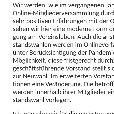
Wir wer­den, wie im ver­gan­genen Ja
Online-Mit­gliederver­samm­lung durc
sehr pos­i­tiv­en Erfahrun­gen mit der
sehen wir hier eine mod­erne Form der
gung am Vere­insleben. Auch die anst
standswahlen wer­den im Onlin­ev­er­fa
unter Berück­sich­ti­gung der Pan­demies
Möglichkeit, diese frist­gerecht durc
geschäfts­führende Vor­stand stellt s
zur Neuwahl. Im erweit­erten Vor­stand
tio­nen eine Verän­derung. Die betrof­
wer­den inner­halb ihrer Mit­glieder e
standswahl vorlegen.