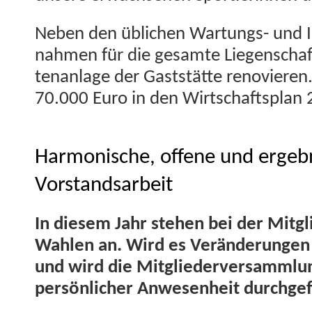
Neben den üblichen Wartungs- und In
nah­men für die gesamte Liegen­schaft 
te­nan­lage der Gast­stätte ren­ovieren
70.000 Euro in den Wirtschaft­s­plan 
Harmonische, offene und ergebn
Vorstandsarbeit
In diesem Jahr ste­hen bei der Mit­g
Wahlen an. Wird es Verän­derun­gen
und wird die Mit­gliederver­samm­lung
per­sön­lich­er Anwe­sen­heit durchge