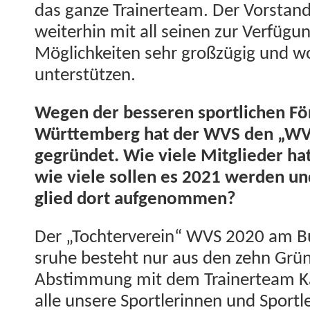
das ganze Train­erteam. Der Vor­stand
weit­er­hin mit all seinen zur Ver­fü­gu
Möglichkeit­en sehr großzügig und w
unterstützen.
Wegen der besseren sportlichen Fö
Würt­tem­berg hat der WVS den „WVS
gegrün­det. Wie viele Mit­glieder ha
wie viele sollen es 2021 wer­den un
glied dort aufgenommen?
Der „Tochter­vere­in“ WVS 2020 am B
sruhe beste­ht nur aus den zehn Grün
Abstim­mung mit dem Train­erteam K
alle unsere Sport­lerin­nen und Sportl