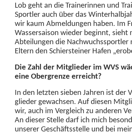
Lob geht an die Trainer­in­nen und Trai
Sportler auch über das Win­ter­hal­b­j
wir kaum Abmel­dun­gen haben. Im Fr
Wasser­sai­son wieder begin­nt, sieht 
Abteilun­gen die Nach­wuchss­portler 
Eltern den Schier­stein­er Hafen „erob
Die Zahl der Mit­glieder im WVS wäc
eine Ober­gren­ze erreicht?
In den let­zten sieben Jahren ist der 
glieder gewach­sen. Auf diesen Mit­g
wir, auch im Ver­gle­ich zu anderen Ver
An dieser Stelle darf ich mich beson­de
unser­er Geschäftsstelle und bei mei