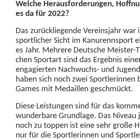
Welche Her­aus­forderun­gen, Hoff­nu
es da für 2022?
Das zurück­liegende Vere­in­s­jahr war 
sportlich­er Sicht im Kanurennsport ei
es Jahr. Mehrere Deutsche Meis­ter-Tit
chen Sportart sind das Ergeb­nis ein­e
engagierten Nach­wuchs- und Jugen­dar
haben sich noch zwei Sport­lerin­nen
Games mit Medaillen geschmückt.
Diese Leis­tun­gen sind für das kom­
wun­der­bare Grund­lage. Das Niveau 
noch zu top­pen ist eine sehr große H
nur für die Sport­lerin­nen und Sportle