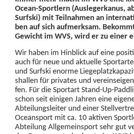
Ocean-Sportlern (Auslegerkanus, a
Surf­s­ki) mit Teil­nah­men an inter­na
ben auf sich aufmerk­sam. Bekomm
Gewicht im WVS, wird er zu ein­er e
Wir haben im Hin­blick auf eine pos­i­ti
auch für neue und aktuelle Sportarte
und Surf­s­ki enorme Liege­platzka­paz
shallen für pri­vates und vere­in­seige
fen. Für die Sportart Stand-Up-Pad­dl
schon seit eini­gen Jahren eine eige
Abteilungsleit­er und ein­er Stel­lvertr
Oceans­port mit ca. 10 aktiv­en Sportle
Abteilung All­ge­mein­sport sehr gut ve