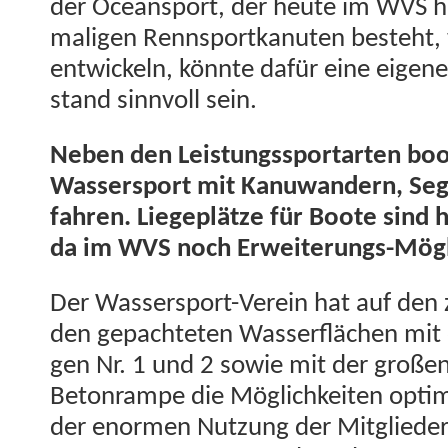
der Oceans­port, der heute im WVS ha
ma­li­gen Rennsportkanuten beste­ht, we
entwick­eln, kön­nte dafür eine eigen
stand sin­nvoll sein.
Neben den Leis­tungss­portarten boo
Wasser­sport mit Kanuwan­dern, Se
fahren. Liege­plätze für Boote sind 
da im WVS noch Erweiterungs-Mögl
Der Wasser­sport-Vere­in hat auf den z
den gepachteten Wasser­flächen mit d
gen Nr. 1 und 2 sowie mit der großen
Beton­rampe die Möglichkeit­en opti­
der enor­men Nutzung der Mit­gliede