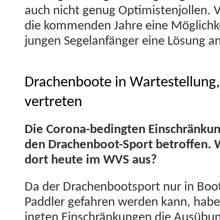
auch nicht genug Opti­mis­ten­jollen. Vi
die kom­menden Jahre eine Möglichkei
jun­gen Sege­lan­fänger eine Lösung a
Drachenboote in Wartestellung,
vertreten
Die Coro­na-bed­ingten Ein­schränku
den Drachen­boot-Sport betrof­fen. Wi
dort heute im WVS aus?
Da der Drachen­boot­sport nur in Boo
Pad­dler gefahren wer­den kann, habe
ingten Ein­schränkun­gen die Ausübun