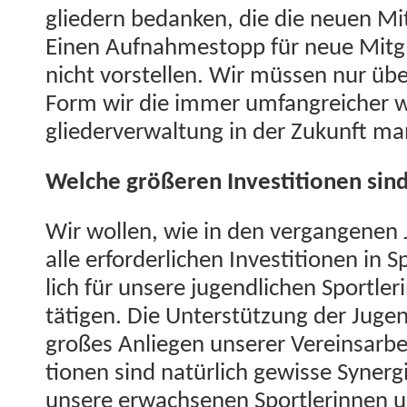
gliedern bedanken, die die neuen Mit
Einen Auf­nahmestopp für neue Mit­gl
nicht vorstellen. Wir müssen nur über
Form wir die immer umfan­gre­ich­er 
gliederver­wal­tung in der Zukun­ft ma
Welche größeren Investi­tio­nen sin
Wir wollen, wie in den ver­gan­genen 
alle erforder­lichen Investi­tio­nen in 
lich für unsere jugendlichen Sport­ler
täti­gen. Die Unter­stützung der Jugen­
großes Anliegen unser­er Vere­in­sar­be
tio­nen sind natür­lich gewisse Syn­ergi
unsere erwach­se­nen Sport­lerin­nen 