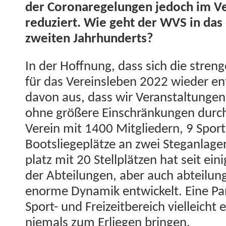
der Coronaregelun­gen jedoch im Ve
reduziert. Wie geht der WVS in das 
zweit­en Jahrhunderts?
In der Hoff­nung, dass sich die stren
für das Vere­insleben 2022 wieder en
davon aus, dass wir Ver­anstal­tun­g
ohne größere Ein­schränkun­gen durch
Vere­in mit 1400 Mit­gliedern, 9 Spor
Boot­sliege­plätze an zwei Ste­gan­la­
platz mit 20 Stellplätzen hat seit eini
der Abteilun­gen, aber auch abteilun
enorme Dynamik entwick­elt. Eine P
Sport- und Freizeit­bere­ich vielle­icht
niemals zum Erliegen bringen.