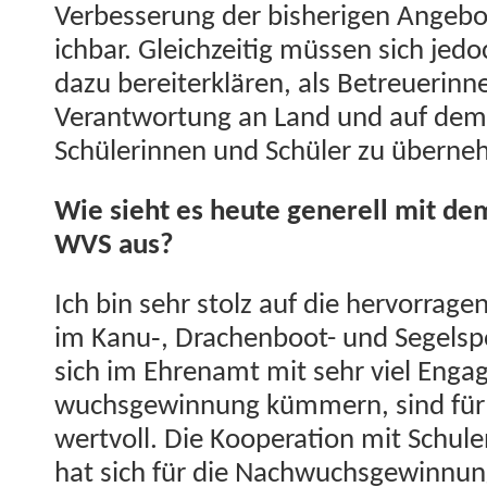
Verbesserung der bish­eri­gen Ange­bo
ich­bar. Gle­ichzeit­ig müssen sich j
dazu bere­it­erk­lären, als Betreuerin
Ver­ant­wor­tung an Land und auf dem 
Schü­lerin­nen und Schüler zu übern
Wie sieht es heute generell mit d
WVS aus?
Ich bin sehr stolz auf die her­vor­ra­g
im Kanu‑, Drachen­boot- und Segel­spor
sich im Ehre­namt mit sehr viel Eng
wuchs­gewin­nung küm­mern, sind für 
wertvoll. Die Koop­er­a­tion mit Schu
hat sich für die Nach­wuchs­gewin­nu