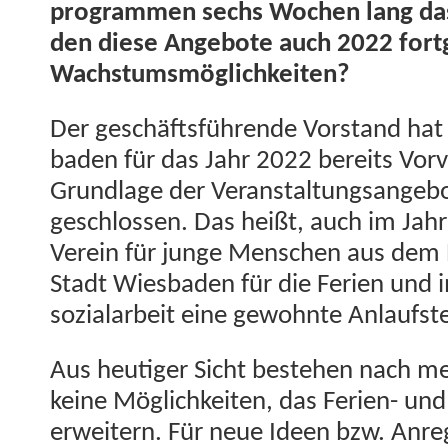
pro­gram­men sechs Wochen lang da
den diese Ange­bote auch 2022 fort­g
Wachstumsmöglichkeiten?
Der geschäfts­führende Vor­stand hat
baden für das Jahr 2022 bere­its Vorv
Grund­lage der Ver­anstal­tungsange­
geschlossen. Das heißt, auch im Jah
Vere­in für junge Men­schen aus dem E
Stadt Wies­baden für die Ferien und 
sozialar­beit eine gewohnte Anlauf­ste
Aus heutiger Sicht beste­hen nach me
keine Möglichkeit­en, das Ferien- und 
erweit­ern. Für neue Ideen bzw. Anre­