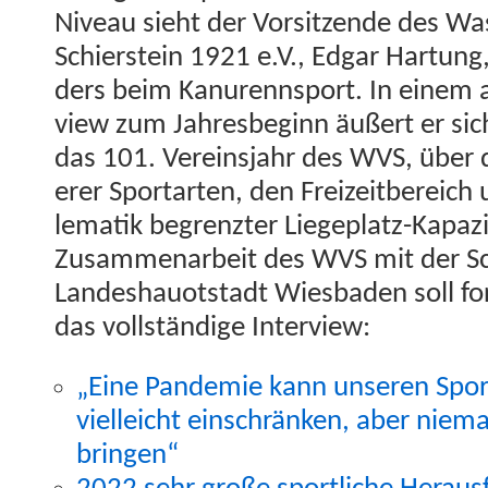
Niveau sieht der Vor­sitzende des Was
Schier­stein 1921 e.V., Edgar Har­tun
ders beim Kanurennsport. In einem au
view zum Jahres­be­ginn äußert er sic
das 101. Vere­in­s­jahr des WVS, über 
er­er Sportarten, den Freizeit­bere­ic
lematik begren­zter Liege­platz-Kapaz­i
Zusam­me­nar­beit des WVS mit der Sch
Lan­deshauot­stadt Wies­baden soll fort
das voll­ständi­ge Interview:
„Eine Pan­demie kann unseren Sport-
vielle­icht ein­schränken, aber niem
bringen“