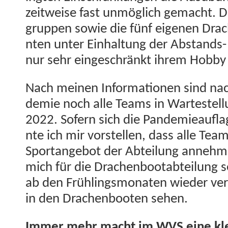
zeitweise fast unmöglich gemacht. Die
grup­pen sowie die fünf eige­nen Dra
nten unter Ein­hal­tung der Abstands
nur sehr eingeschränkt ihrem Hob­b
Nach meinen Infor­ma­tio­nen sind na
demie noch alle Teams in Wartestel­l
2022. Sofern sich die Pan­demieau­fla
nte ich mir vorstellen, dass alle Team
Sportange­bot der Abteilung annehm
mich für die Drachen­bootabteilung 
ab den Früh­lingsmonat­en wieder ver­s
in den Drachen­booten sehen.
Immer mehr macht im WVS eine kl