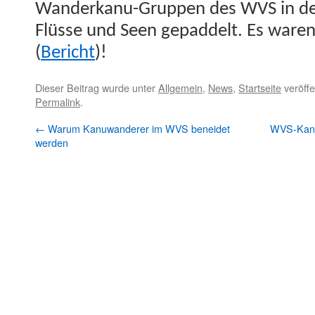
Wan­derkanu-Grup­pen des WVS in de
Flüsse und Seen gepad­delt. Es waren
(
Bericht
)!
Dieser Beitrag wurde unter
Allgemein
,
News
,
Startseite
veröffe
Permalink
.
←
Warum Kanuwanderer im WVS beneidet
WVS-Kanu
werden