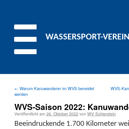
WASSERSPORT-VEREIN 
←
Warum Kanuwanderer im WVS beneidet
WVS-Kanu
werden
WVS-Saison 2022: Kanuwande
Veröffentlicht am
26. Oktober 2022
von
WV Schierstein
Beein­druck­ende 1.700 Kilo­me­ter wei