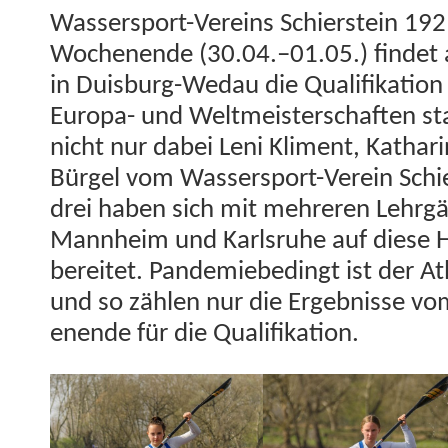
Wasser­sport-Vere­ins Schier­stein 19
Woch­enende (30.04.–01.05.) find­et 
in Duis­burg-Wedau die Qual­i­fika­tion
Europa- und Welt­meis­ter­schaften sta
nicht nur dabei Leni Kli­ment, Katha­ri
Bürgel vom Wasser­sport-Vere­in Schier
drei haben sich mit mehreren Lehrgän­
Mannheim und Karl­sruhe auf diese He
bere­it­et. Pan­demiebe­d­ingt ist der Ath­
und so zählen nur die Ergeb­nisse 
enende für die Qualifikation.