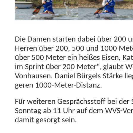
Wollen bei Europa- und Welt­meis­ter­schaft mit dabei sein: Leni Kli­me
Die Damen starten dabei über 200 u
Her­ren über 200, 500 und 1000 Meter
über 500 Meter ein heißes Eisen, Kath
im Sprint über 200 Meter“, glaubt 
Von­hausen. Daniel Bürgels Stärke lie
geren 1000-Meter-Distanz.
Für weit­eren Gesprächsstoff bei der 
Son­ntag ab 11 Uhr auf dem WVS-Vere
damit gesorgt sein.