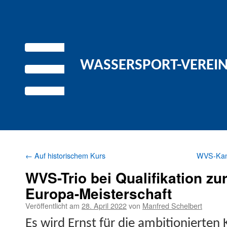
WASSERSPORT-VEREIN 
←
Auf historischem Kurs
WVS-Kanu
WVS-Trio bei Qualifikation zu
Europa-Meisterschaft
Veröffentlicht am
28. April 2022
von
Manfred Schelbert
Es wird Ernst für die ambi­tion­ierte